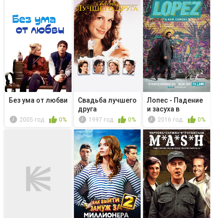
Без ума от любви
Свадьба лучшего
Лопес - Падение
друга
и засуха в
Беверли-Хиллз
2005 год
0%
1997 год
0%
2016 год
0%