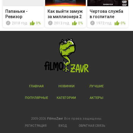
Папаньки -
Как выйти замуж
Чертова служба
Ревизор
за миллионера 2
в гoспитале
- Мой...
M*A*S*H - ...
2018 год
0%
2013 год
0%
1972 год
0%
ГЛАВНАЯ
НОВИНКИ
ЛУЧШИЕ
ПОПУЛЯРНЫЕ
КАТЕГОРИИ
АКТЕРЫ
2005-2026
FilmoZavr
Все права защищены.
РЕГИСТРАЦИЯ
ВХОД
ОБРАТНАЯ СВЯЗЬ