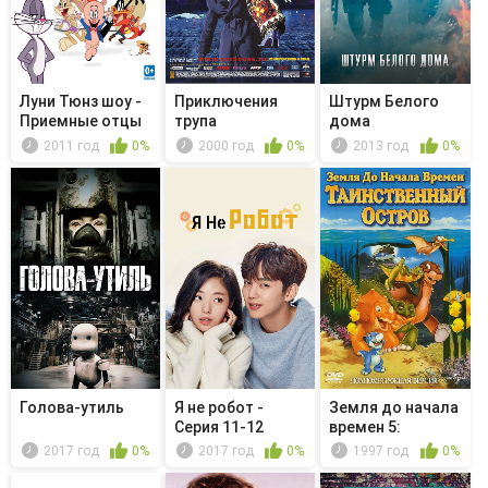
Луни Тюнз шоу -
Приключения
Штурм Белого
Приемные отцы
трупа
дома
2011 год
0%
2000 год
0%
2013 год
0%
Голова-утиль
Я не робот -
Земля до начала
Серия 11-12
времен 5:
Таинственны...
2017 год
0%
2017 год
0%
1997 год
0%