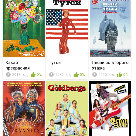
Какая
Тутси
Песни со второго
прекрасная
этажа
семья 3
2018 год
0%
1982 год
0%
2000 год
0%