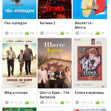
Пес-купидон
Хитмен 2
Виолетта -
Мечта
2012 год
0%
2025 год
0%
2012 год
0%
Мёд в голове
Шиттс Крик - The
Елена и мужчины
Barbecue
2014 год
0%
2015 год
0%
1956 год
0%