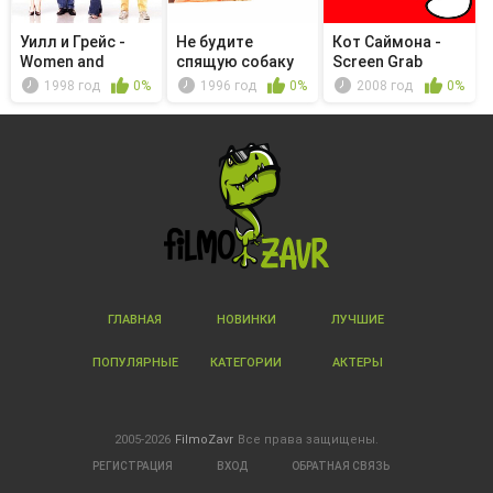
Уилл и Грейс -
Не будите
Кот Саймона -
Women and
спящую собаку
Screen Grab
Children First
(Specially ...
1998 год
0%
1996 год
0%
2008 год
0%
ГЛАВНАЯ
НОВИНКИ
ЛУЧШИЕ
ПОПУЛЯРНЫЕ
КАТЕГОРИИ
АКТЕРЫ
2005-2026
FilmoZavr
Все права защищены.
РЕГИСТРАЦИЯ
ВХОД
ОБРАТНАЯ СВЯЗЬ