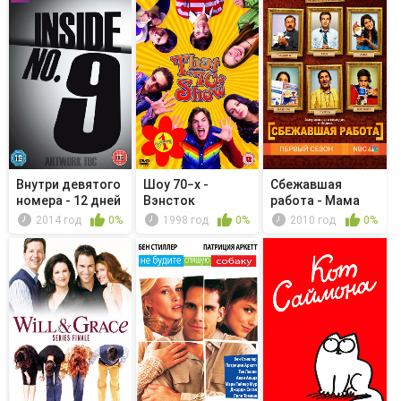
Внутри девятого
Шоу 70−х -
Сбежавшая
номера - 12 дней
Вэнсток
работа - Мама
Крис...
Сутра
2014 год
0%
1998 год
0%
2010 год
0%