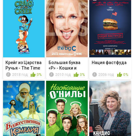
Крейг из Царства
Большая буква
Нация фастфуда
Ручья - The Time
«Р» - Кошки и
Cap...
собаки
2018 год
0%
2010 год
0%
2006 год
0%