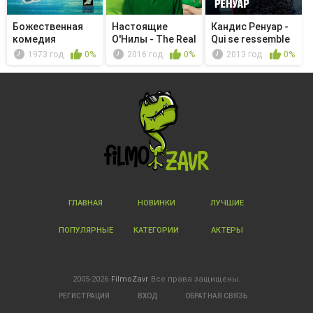
Божественная
Настоящие
Кандис Ренуар -
комедия
О'Нилы - The Real
Qui se ressemble
Fit
s'as...
1973 год
0%
2016 год
0%
2013 год
0%
ГЛАВНАЯ
НОВИНКИ
ЛУЧШИЕ
ПОПУЛЯРНЫЕ
КАТЕГОРИИ
АКТЕРЫ
2005-2026
FilmoZavr
Все права защищены.
РЕГИСТРАЦИЯ
ВХОД
ОБРАТНАЯ СВЯЗЬ