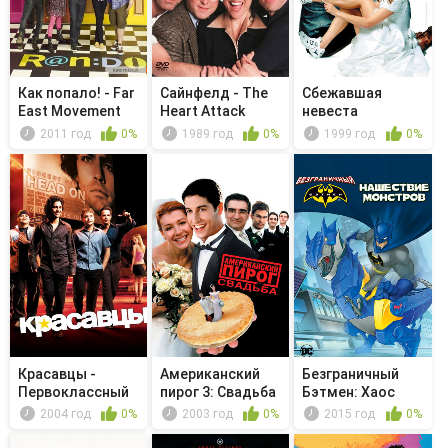
Как попало! - Far
Сайнфелд - The
Сбежавшая
East Movement
Heart Attack
невеста
2011 год
0%
1989 год
0%
1999 год
0%
Красавцы -
Американский
Безграничный
Первоклассный
пирог 3: Свадьба
Бэтмен: Хаос
подонок
2004 год
0%
2003 год
0%
2015 год
0%