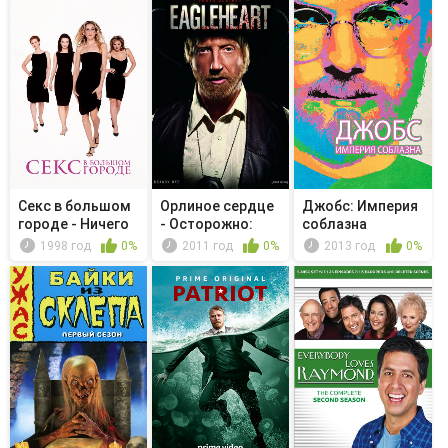
Секс в большом
Орлиное сердце
Джобс: Империя
городе - Ничего
- Осторожно:
соблазна
не спр...
Пумы
1998 год
0%
2011 год
0%
2013 год
0%