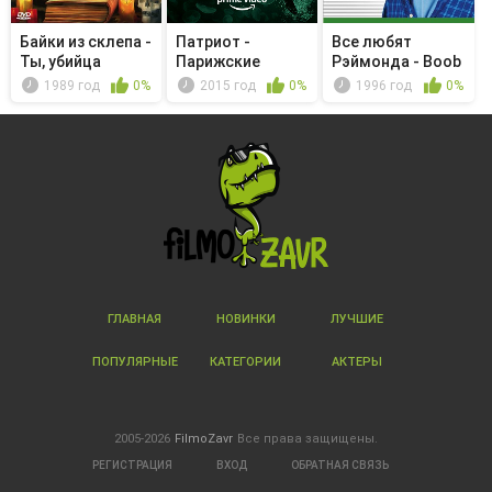
Байки из склепа -
Патриот -
Все любят
Ты, убийца
Парижские
Рэймонда - Boob
пистолеты
Job
1989 год
0%
2015 год
0%
1996 год
0%
ГЛАВНАЯ
НОВИНКИ
ЛУЧШИЕ
ПОПУЛЯРНЫЕ
КАТЕГОРИИ
АКТЕРЫ
2005-2026
FilmoZavr
Все права защищены.
РЕГИСТРАЦИЯ
ВХОД
ОБРАТНАЯ СВЯЗЬ