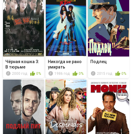
Чёрная кошка 3:
Никогда не рано
Подлец
В тюрьме
умирать
2000 год
0%
1986 год
0%
2015 год
0%