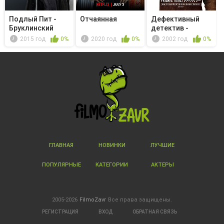
Подлый Пит -
Отчаянная
Дефективный
Бруклинский
детектив -
поташ
Мистер Монк и ...
2015 год
0%
2020 год
0%
2002 год
0%
ГЛАВНАЯ
НОВИНКИ
ЛУЧШИЕ
ПОПУЛЯРНЫЕ
КАТЕГОРИИ
АКТЕРЫ
2005-2026
FilmoZavr
Все права защищены.
РЕГИСТРАЦИЯ
ВХОД
ОБРАТНАЯ СВЯЗЬ