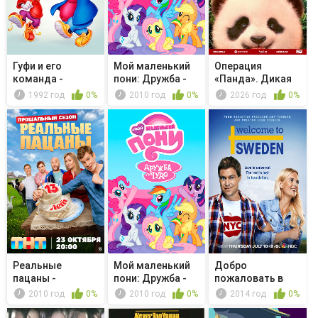
Гуфи и его
Мой маленький
Операция
команда -
пони: Дружба -
«Панда». Дикая
Готовь
это чудо...
миссия
1992 год
0%
2010 год
0%
2026 год
0%
наследник...
Реальные
Мой маленький
Добро
пацаны -
пони: Дружба -
пожаловать в
Большой брат
это чудо...
Швецию -
2010 год
0%
2010 год
0%
2014 год
0%
Breakups/...