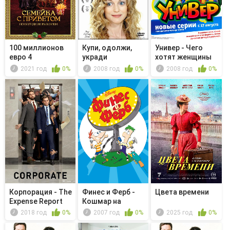
100 миллионов
Купи, одолжи,
Универ - Чего
евро 4
укради
хотят женщины
2021 год
0%
2008 год
0%
2008 год
0%
Корпорация - The
Финес и Ферб -
Цвета времени
Expense Report
Кошмар на
улицах Дэнви...
2018 год
0%
2007 год
0%
2025 год
0%