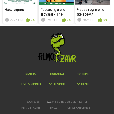
Наследник
Гарфилд и его
Через год в это
друзья - The
же время
Canine Con...
2026 год
0%
1988 год
0%
2024 год
0%
ГЛАВНАЯ
НОВИНКИ
ЛУЧШИЕ
ПОПУЛЯРНЫЕ
КАТЕГОРИИ
АКТЕРЫ
2005-2026
FilmoZavr
Все права защищены.
РЕГИСТРАЦИЯ
ВХОД
ОБРАТНАЯ СВЯЗЬ