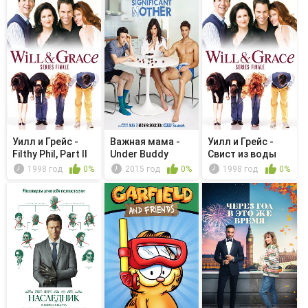
Уилл и Грейс -
Важная мама -
Уилл и Грейс -
Filthy Phil, Part II
Under Buddy
Свист из воды
1998 год
0%
2015 год
0%
1998 год
0%