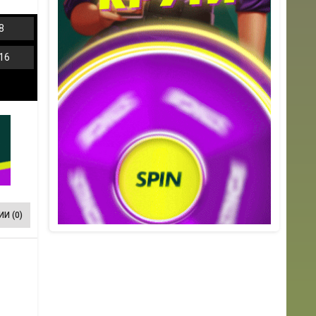
8
16
И (0)