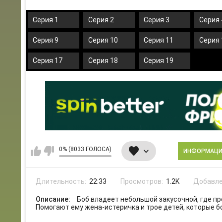
Серия 1
Серия 2
Серия 3
Серия 
Серия 9
Серия 10
Серия 11
Серия 
Серия 17
Серия 18
Серия 19
0% (8033 ГОЛОСА)
ИНФОРМАЦ
Длительность:
22:33
Просмотров:
1.2K
Добавле
Описание:
Боб владеет небольшой закусочной, где п
Помогают ему жена-истеричка и трое детей, которые 