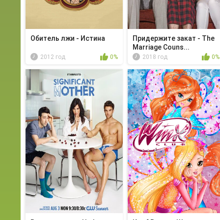
Обитель лжи - Истина
Придержите закат - The
Marriage Couns...
2012 год
0%
2018 год
0%