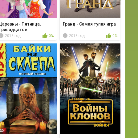
Царевны - Пятница,
Гранд - Самая тупая игра
тринадцатое
2018 год
0%
2018 год
0%