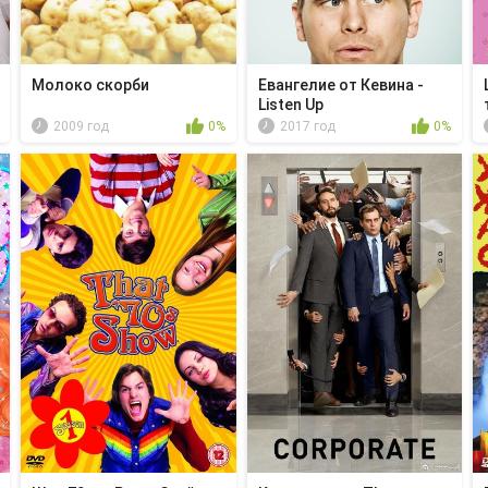
Молоко скорби
Евангелие от Кевина -
Listen Up
2009 год
0%
2017 год
0%