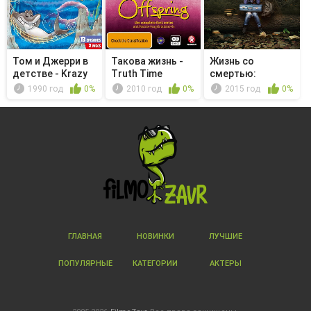
Том и Джерри в
Такова жизнь -
Жизнь со
детстве - Krazy
Truth Time
смертью:
Klaws/...
история любви
1990 год
0%
2010 год
0%
2015 год
0%
ГЛАВНАЯ
НОВИНКИ
ЛУЧШИЕ
ПОПУЛЯРНЫЕ
КАТЕГОРИИ
АКТЕРЫ