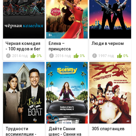
Черная комедия
Елена –
Люди в черном
- 100 ярдов и бег
принцесса
Авалора -
2014 год
0%
2016 год
0%
1997 год
0%
Королевст...
Трудности
Дайте Санни
305 спартанцев
ассимиляции -
шанс - Санни на