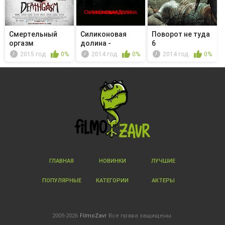
Смертельный
Силиконовая
Поворот не туда
оргазм
долина -
6
Обязательный
2015 год
0%
2014 год
0%
2014 год
0%
арб...
ГЛАВНАЯ
НОВИНКИ
ЛУЧШИЕ
ПОПУЛЯРНЫЕ
КАТЕГОРИИ
АКТЕРЫ
2005-2026
FilmoZavr
Все права защищены.