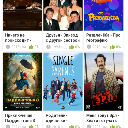
Ничего не
Друзья - Эпизод
Развлечёба - Про
происходит -
с другой сестрой
географию
Команда Койот
Рэйчел
2017 год
0%
1994 год
0%
2018 год
0%
Приключения
Родители-
Меня зовут Эрл -
Паддингтона 3
одиночки -
Хватит стучать
Ketchup
2024 год
0%
2018 год
0%
2005 год
0%