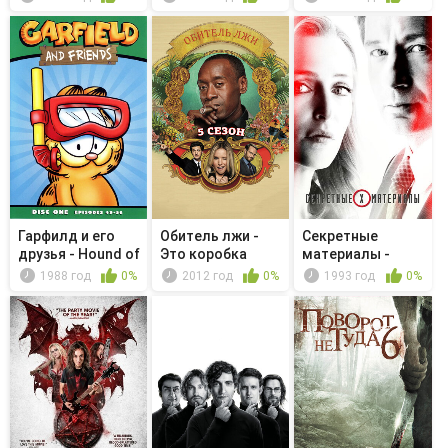
Гарфилд и его
Обитель лжи -
Секретные
друзья - Hound of
Это коробка
материалы -
the A...
внутри коро...
Одри Поли
1988 год
0%
2012 год
0%
1993 год
0%