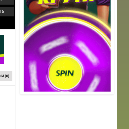
16
И (0)