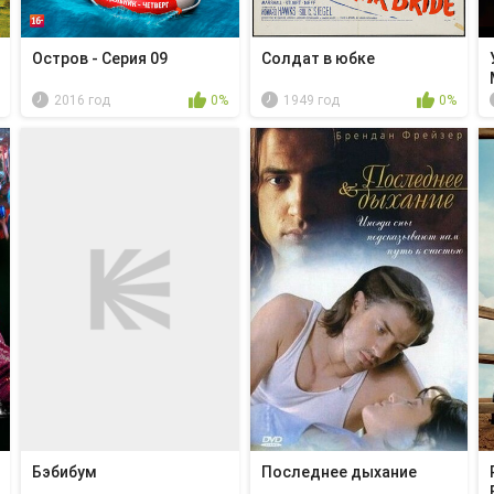
Остров - Серия 09
Солдат в юбке
2016 год
0%
1949 год
0%
Бэбибум
Последнее дыхание