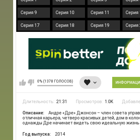
Серия 9
Серия 10
Серия 11
Серия 
Серия 17
Серия 18
Серия 19
Серия 
0% (1378 ГОЛОСОВ)
ИНФОРМАЦ
Длительность:
21:31
Просмотров:
1.0K
Добавле
Описание:
Андре «Дре» Джонсон – член совета упра
отличная карьера, четверо красивых детей, дом в коло
однажды Дре начинает видеть свою идеальную жизнь
Год выпуска:
2014