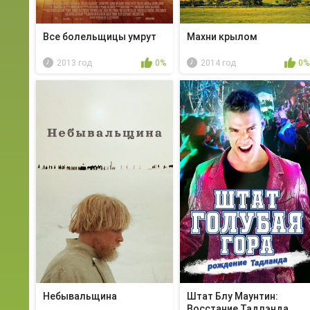
Все болельщицы умрут
Махни крылом
2013 год
0%
2014 год
0%
Небывальщина
Штат Блу Маунтин:
Восстание Тадлэнда