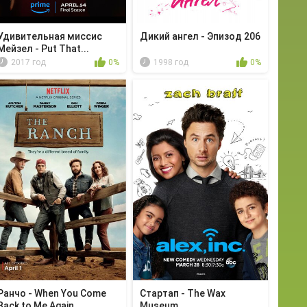
Удивительная миссис
Дикий ангел - Эпизод 206
Мейзел - Put That...
2017 год
0%
1998 год
0%
Ранчо - When You Come
Стартап - The Wax
Back to Me Again
Museum