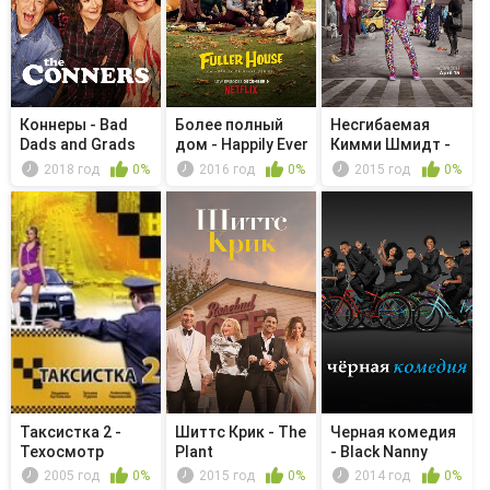
Коннеры - Bad
Более полный
Несгибаемая
Dads and Grads
дом - Happily Ever
Кимми Шмидт -
After
Kimmy Walks...
2018 год
0%
2016 год
0%
2015 год
0%
Таксистка 2 -
Шиттс Крик - The
Черная комедия
Техосмотр
Plant
- Black Nanny
2005 год
0%
2015 год
0%
2014 год
0%