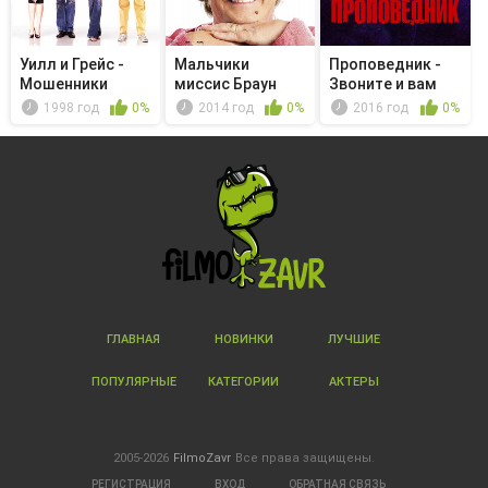
Уилл и Грейс -
Мальчики
Проповедник -
Мошенники
миссис Браун
Звоните и вам
ответят
1998 год
0%
2014 год
0%
2016 год
0%
ГЛАВНАЯ
НОВИНКИ
ЛУЧШИЕ
ПОПУЛЯРНЫЕ
КАТЕГОРИИ
АКТЕРЫ
2005-2026
FilmoZavr
Все права защищены.
РЕГИСТРАЦИЯ
ВХОД
ОБРАТНАЯ СВЯЗЬ