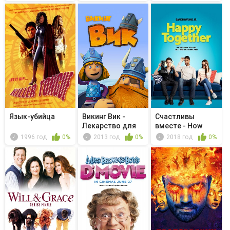
Язык-убийца
Викинг Вик -
Счастливы
Лекарство для
вместе - How
Фэкса
Jake and Clair...
1996 год
0%
2013 год
0%
2018 год
0%