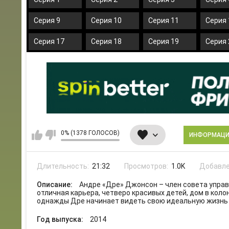
Серия 9
Серия 10
Серия 11
Серия 
Серия 17
Серия 18
Серия 19
Серия 
0% (1378 ГОЛОСОВ)
ИНФОРМАЦ
Длительность:
21:32
Просмотров:
1.0K
Добавле
Описание:
Андре «Дре» Джонсон – член совета упра
отличная карьера, четверо красивых детей, дом в коло
однажды Дре начинает видеть свою идеальную жизнь
Год выпуска:
2014