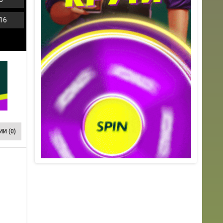
16
И (0)