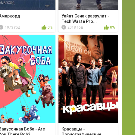
Амаркорд
Уайат Сенак разрулит -
Tech Waste Pro...
1973 год
0%
2018 год
0%
Закусочная Боба - Are
Красавцы -
You There Bob? ...
Порнографические