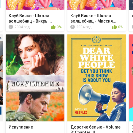
Клуб Винкс - Школа
Клуб Винкс - Школа
волшебниц - Вихрь ...
волшебниц - Миссия...
2004 год
0%
2004 год
0%
Искупление
Дорогие белые - Volume
3: Chapter III