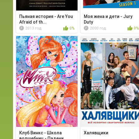
Пьяная история - Are You
Моя жена и дети - Jury
Afraid of th...
Duty
2013 год
0%
2000 год
0%
Клуб Винкс - Школа
Халявщики
волшебниц - Падени...