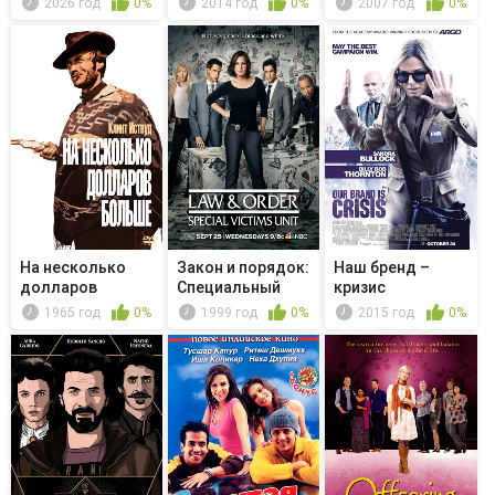
2026 год
0%
2014 год
0%
2007 год
0%
На несколько
Закон и порядок:
Наш бренд –
долларов
Специальный
кризис
больше
корпус -...
1965 год
0%
1999 год
0%
2015 год
0%