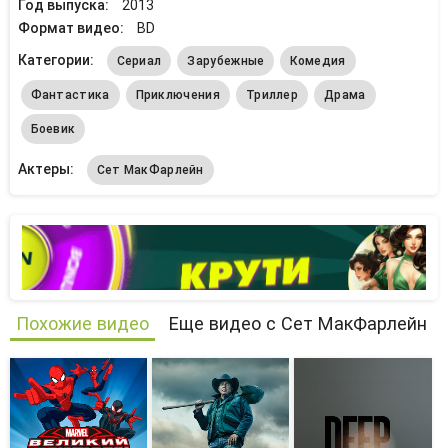
Год выпуска:
2013
Формат видео:
BD
Категории:
Сериал
Зарубежные
Комедия
Фантастика
Приключения
Триллер
Драма
Боевик
Актеры:
Сет МакФарлейн
Похожие видео
Еще видео с Сет МакФарлейн