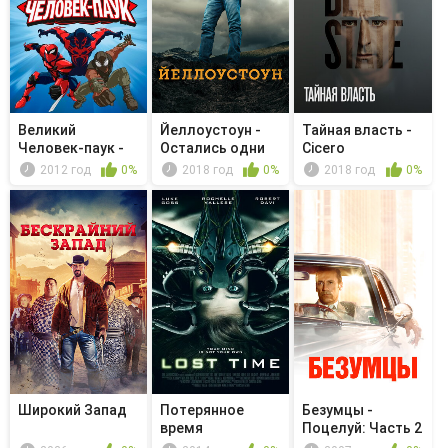
Великий
Йеллоустоун -
Тайная власть -
Человек-паук -
Остались одни
Cicero
Академия Щ. И....
дьяволы
2012 год
0%
2018 год
0%
2018 год
0%
Широкий Запад
Потерянное
Безумцы -
время
Поцелуй: Часть 2