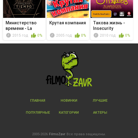
Министерство
Крутая компания
Такова жизнь -
времени - La
Insecurity
leyenda del...
2015 год
0%
2005 год
0%
2010 год
0%
ГЛАВНАЯ
НОВИНКИ
ЛУЧШИЕ
ПОПУЛЯРНЫЕ
КАТЕГОРИИ
АКТЕРЫ
2005-2026
FilmoZavr
Все права защищены.