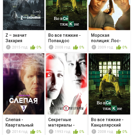
Z – значит
Во все тяжкие -
Морская
Захария
Попандос
полиция: Лос-
Анджелес -
2015 год
0%
2008 год
0%
2009 год
0%
Желез...
Слепая -
Секретные
Во все тяжкие -
Квартальный
материалы -
Канцелярский
отчёт
Последователи
нож
2014 год
0%
1993 год
0%
2008 год
0%