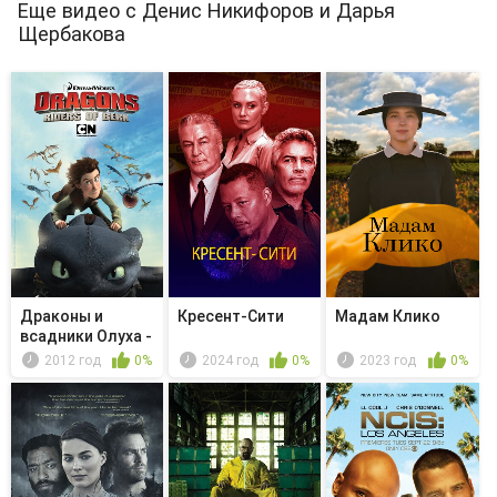
Еще видео с Денис Никифоров и Дарья
Щербакова
Драконы и
Кресент-Сити
Мадам Клико
всадники Олуха -
Викинг в п...
2012 год
0%
2024 год
0%
2023 год
0%