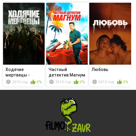
Ходячие
Частный
Любовь
мертвецы -
детектив Магнум
Слэбтаун
- The Night H...
2010 год
0%
2018 год
0%
2015 год
0%