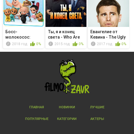
Босс-
Ты, я и конец
Евангелие от
молокосос:
света - Who Are
Кевина - The Ugly
Снова в деле -
These P...
Sleep
2018 год
0%
2015 год
0%
2017 год
0%
P.U.
ГЛАВНАЯ
НОВИНКИ
ЛУЧШИЕ
ПОПУЛЯРНЫЕ
КАТЕГОРИИ
АКТЕРЫ