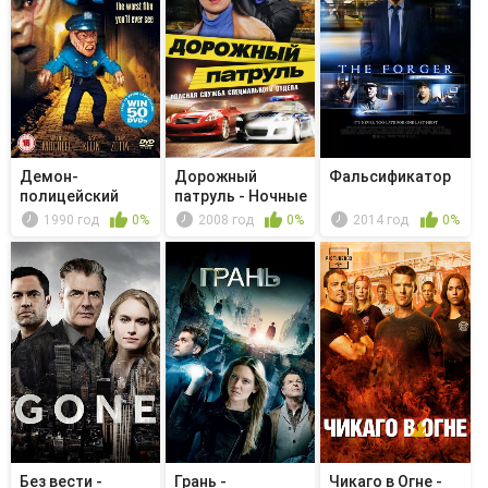
Демон-
Дорожный
Фальсификатор
полицейский
патруль - Ночные
гонщики
1990 год
0%
2008 год
0%
2014 год
0%
Без вести -
Грань -
Чикаго в Огне -