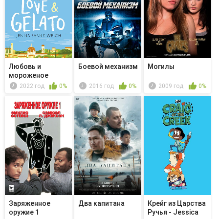
Любовь и
Боевой механизм
Могилы
мороженое
2022 год
0%
2016 год
0%
2009 год
0%
Заряженное
Два капитана
Крейг из Царства
оружие 1
Ручья - Jessica