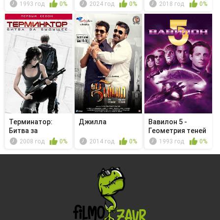
Goes...
1993 год
0%
2024 год
0%
2018 год
0%
Терминатор:
Джилла
Вавилон 5 -
Битва за
Геометрия теней
будущее - Песни
2008 год
0%
2014 год
0%
1993 год
0%
...