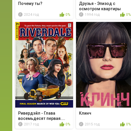
Почему ты?
Друзья - Эпизод с
осмотром квартиры
2024 год
0%
1994 год
0%
Ривердэйл - Глава
Клинч
восемьдесят первая....
2017 год
0%
2015 год
0%