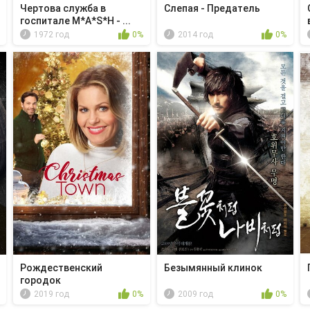
Чертова служба в
Слепая - Предатель
гoспитале M*A*S*H - ...
1972 год
0%
2014 год
0%
Рождественский
Безымянный клинок
городок
2019 год
0%
2009 год
0%