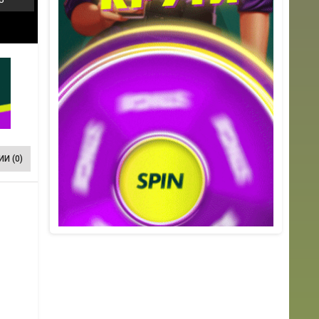
И (0)