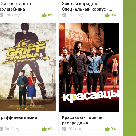
Сказки старого
Закон и порядок:
волшебника
Специальный корпус -...
1984 год
0%
1999 год
0%
Грифф-невидимка
Красавцы - Горячая
распродажа
2010 год
0%
2004 год
0%