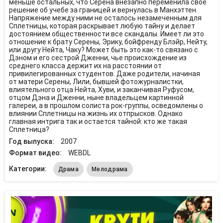
меньше остальных, что Серена внезапно переменила свое
решение об учебе за границей и вернулась в Манхэттен.
Напряжение между ними не осталось незамеченным для
Сплетницы, которая раскрывает любую тайну и делает
достоянием общественности все скандалы. Имеет ли это
отношение к брату Серены, Эрику, бойфренду Блэйр, Нейту,
или другу Нейта, Чаку? Может быть это как-то связано с
Дэном и его сестрой Дженни, чье происхождение из
среднего класса держит их на расстоянии от
привилегированных студентов. Даже родители, начиная
от матери Серены, Лили, бывшей фотожурналистки,
влиятельного отца Нейта, Хуви, и заканчивая Руфусом,
отцом Дэна и Дженни, ныне владельцем картинной
галереи, а в прошлом солиста рок-группы, осведомлены о
влиянии Сплетницы на жизнь их отпрысков. Однако
главная интрига так и остается тайной: кто же такая
Сплетница?
Год выпуска:
2007
Формат видео:
WEBDL
Категории:
Драма
Мелодрама