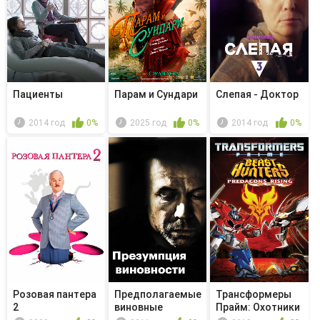
Пациенты
Парам и Сундари
Слепая - Доктор
2014 год
0%
2025 год
0%
2014 год
0%
Розовая пантера
Предполагаемые
Трансформеры
2
виновные
Прайм: Охотники
на чудов...