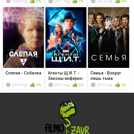
2009 год
0%
2011 год
0%
2013 год
0%
Слепая - Собачка
Агенты Щ.И.Т. -
Семья - Вокруг
Законы инферно-
лишь тьма
динамики
2014 год
0%
2013 год
0%
2016 год
0%