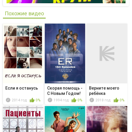
Похожие видео
Если я останусь
Скорая помощь -
Верните моего
С Новым Годом!
ребёнка
2014 год
0%
1994 год
0%
2018 год
0%