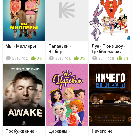
Мы - Миллеры
Папаньки -
Луни Тюнз шоу -
Выборы
Грибблемания
2013 год
0%
2018 год
0%
2011 год
0%
Пробуждение -
Царевны -
Ничего не