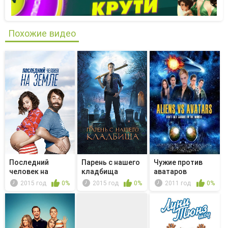
Похожие видео
Последний
Парень с нашего
Чужие против
человек на
кладбища
аватаров
Земле - Fish in ...
2015 год
0%
2015 год
0%
2011 год
0%