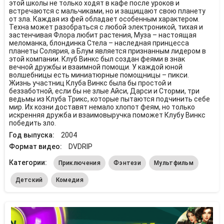
этой школы не только ходят в кафе после уроков и
встречаются с мальчиками, но и защищают свою планету
от зла. Каждая из фей обладает особенным характером.
Техна может разобраться с любой электроникой, тихая и
застенчивая Флора любит растения, Муза – настоящая
меломанка, блондинка Стела – наследная принцесса
планеты Солярия, а Блум является признанным лидером в
этой компании. Клуб Винкс был создан феями в знак
вечной дружбы и взаимной помощи. У каждой юной
волшебницы есть миниатюрные помощницы – пикси.
Жизнь участниц Клуба Винкс была бы простой и
беззаботной, если бы не злые Айси, Дарси и Сторми, три
ведьмы из Клуба Трикс, которые пытаются подчинить себе
мир. Их козни доставят немало хлопот феям, но только
искренняя дружба и взаимовыручка поможет Клубу Винкс
победить зло.
Год выпуска:
2004
Формат видео:
DVDRIP
Категории:
Приключения
Фэнтези
Мультфильм
Детский
Комедия