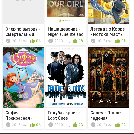
Опер по вызову -
Наша девочка -
Легенда о Корре
Смертельный
Nigeria, Belize and
- Истоки, Часть 1
приговор
Ba...
2018 год
0%
2013 год
0%
2012 год
0%
София
Голубая кровь -
Салем - После
Прекрасная -
Lost Ones
падения
Управляем
2012 год
0%
2010 год
0%
2014 год
0%
усадьбой