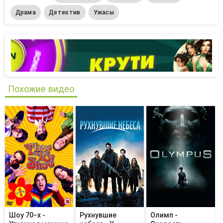
Драма
Детектив
Ужасы
Похожие видео
Шоу 70−х -
Рухнувшие
Олимп -