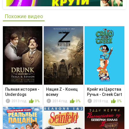
Похожие видео
Пьяная история -
Нация Z - Конец
Крейг из Царства
Underdogs
всему
Ручья - Creek Cart
R...
2013 год
0%
2014 год
0%
2018 год
0%