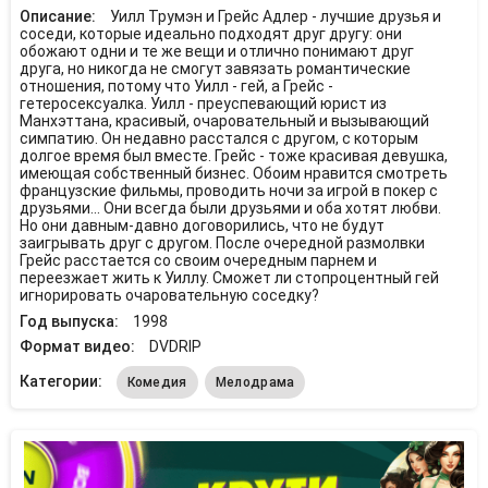
Описание:
Уилл Трумэн и Грейс Адлер - лучшие друзья и
соседи, которые идеально подходят друг другу: они
обожают одни и те же вещи и отлично понимают друг
друга, но никогда не смогут завязать романтические
отношения, потому что Уилл - гей, а Грейс -
гетеросексуалка. Уилл - преуспевающий юрист из
Манхэттана, красивый, очаровательный и вызывающий
симпатию. Он недавно расстался с другом, с которым
долгое время был вместе. Грейс - тоже красивая девушка,
имеющая собственный бизнес. Обоим нравится смотреть
французские фильмы, проводить ночи за игрой в покер с
друзьями... Они всегда были друзьями и оба хотят любви.
Но они давным-давно договорились, что не будут
заигрывать друг с другом. После очередной размолвки
Грейс расстается со своим очередным парнем и
переезжает жить к Уиллу. Сможет ли стопроцентный гей
игнорировать очаровательную соседку?
Год выпуска:
1998
Формат видео:
DVDRIP
Категории:
Комедия
Мелодрама