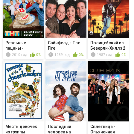
Реальные
Сайнфелд - The
Полицейский из
пацаны -
Fire
Беверли-Хиллз 2
Хохрячка -
2010 год
0%
1989 год
0%
1987 год
0%
территор...
Месть девочек
Последний
Сплетница -
из группы
человек на
Опьяненная