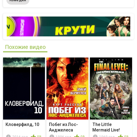
Похожие видео
Кловерфилд, 10
Побег из Лос-
The Little
Анджелеса
Mermaid Live!
2016 год
0%
1996 год
0%
1969 год
0%