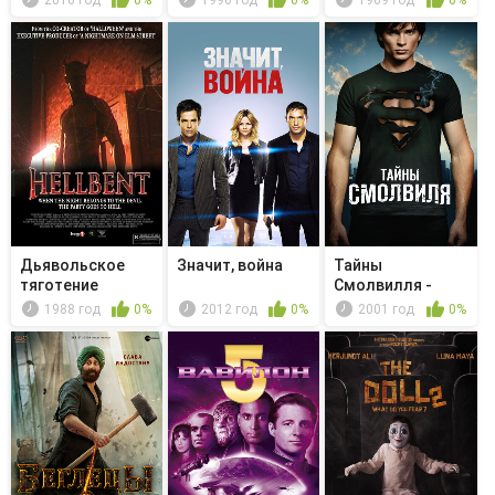
Дьявольское
Значит, война
Тайны
тяготение
Смолвилля -
Брошенный
1988 год
0%
2012 год
0%
2001 год
0%