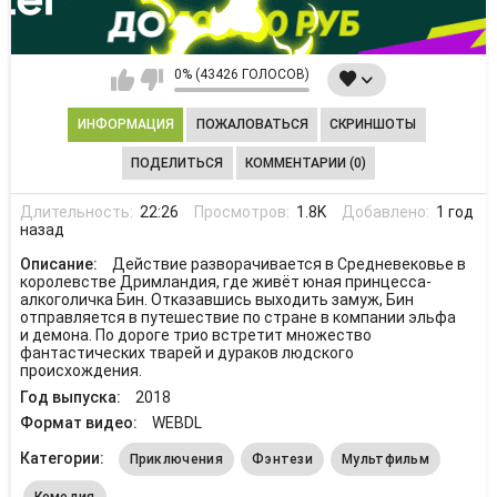
0% (43426 ГОЛОСОВ)
ИНФОРМАЦИЯ
ПОЖАЛОВАТЬСЯ
СКРИНШОТЫ
ПОДЕЛИТЬСЯ
КОММЕНТАРИИ (0)
Длительность:
22:26
Просмотров:
1.8K
Добавлено:
1 год
назад
Описание:
Действие разворачивается в Средневековье в
королевстве Дримландия, где живёт юная принцесса-
алкоголичка Бин. Отказавшись выходить замуж, Бин
отправляется в путешествие по стране в компании эльфа
и демона. По дороге трио встретит множество
фантастических тварей и дураков людского
происхождения.
Год выпуска:
2018
Формат видео:
WEBDL
Категории:
Приключения
Фэнтези
Мультфильм
Комедия