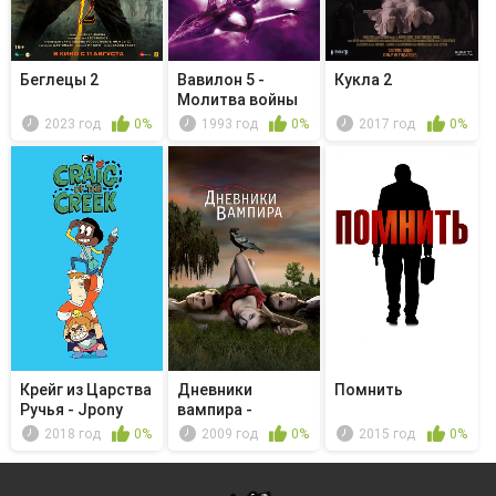
Беглецы 2
Вавилон 5 -
Кукла 2
Молитва войны
2023 год
0%
1993 год
0%
2017 год
0%
Крейг из Царства
Дневники
Помнить
Ручья - Jpony
вампира -
Катерина
2018 год
0%
2009 год
0%
2015 год
0%