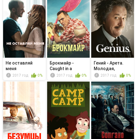
Не оставляй
Брокмайр -
Гений - Арета.
меня
Caught in a
Молодая,
Rundown
одаренная и ч...
2017 год
0%
2017 год
0%
2017 год
0%