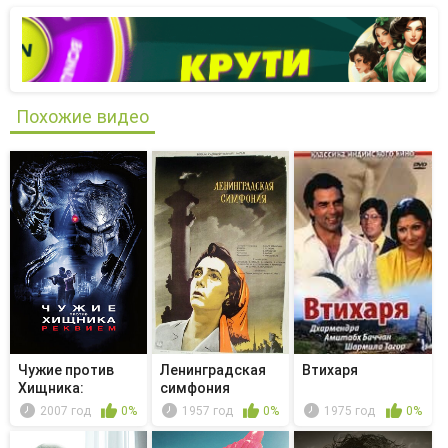
Похожие видео
Чужие против
Ленинградская
Втихаря
Хищника:
симфония
Реквием
2007 год
0%
1957 год
0%
1975 год
0%