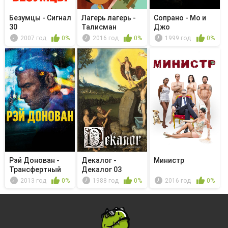
Безумцы - Сигнал
Лагерь лагерь -
Сопрано - Мо и
30
Талисман
Джо
2007 год
0%
2016 год
0%
1999 год
0%
Рэй Донован -
Декалог -
Министр
Трансфертный
Декалог 03
агент
2013 год
0%
1988 год
0%
2016 год
0%