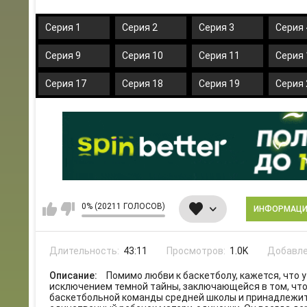
Серия 1
Серия 2
Серия 3
Серия 
Серия 9
Серия 10
Серия 11
Серия 
Серия 17
Серия 18
Серия 19
Серия 
0% (20211 ГОЛОСОВ)
ИНФОРМАЦ
Длительность:
43:11
Просмотров:
1.0K
Добавле
Описание:
Помимо любви к баскетболу, кажется, что у
исключением темной тайны, заключающейся в том, что 
баскетбольной команды средней школы и принадлежит 