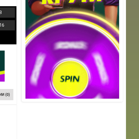
8
16
И (0)