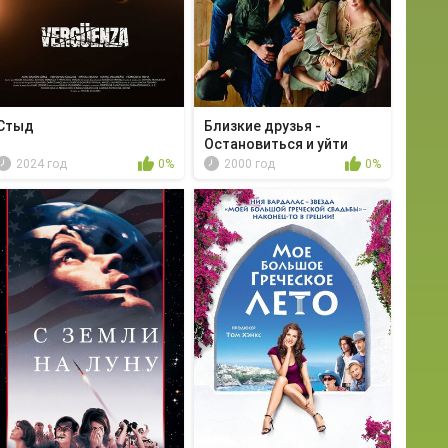
Стыд
Близкие друзья -
Остановиться и уйти
2024 год
0%
2000 год
0%