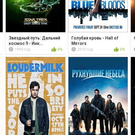
Звездный путь: Дальний
Голубая кровь - Hall of
космос 9 - Инк...
Mirrors
1993 год
0%
2010 год
0%