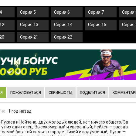
4
Серия 5
Серия 6
Серия 7
Серия 
12
Серия 13
Серия 14
Серия 15
Серия 
20
Серия 21
Серия 22
ИЯ
ПОЖАЛОВАТЬСЯ
СКРИНШОТЫ
ПОДЕЛИТЬСЯ
КОММЕНТАРИ
но:
1 год назад
 Лукаса и Нейтена, двух молодых людей, нет ничего общего. За
у них один отец. Высокомерный и уверенный, Нейтен — звезда
самой богатой семье в городе. Тихий и задумчивый, Лукас —