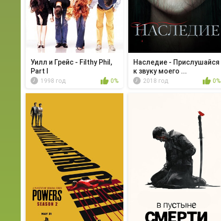
Уилл и Грейс - Filthy Phil,
Наследие - Прислушайся
Part I
к звуку моего ...
1998 год
0%
2018 год
0%