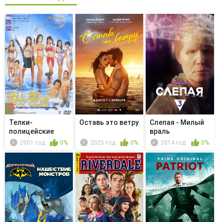
Телки-
Оставь это ветру
Слепая - Милый
полицейские
враль
2001 год
0%
2025 год
0%
2014 год
0%