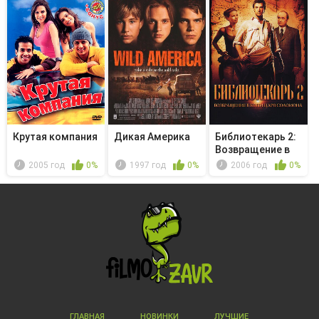
Крутая компания
Дикая Америка
Библиотекарь 2:
Возвращение в
Копи Ца...
2005 год
0%
1997 год
0%
2006 год
0%
ГЛАВНАЯ
НОВИНКИ
ЛУЧШИЕ