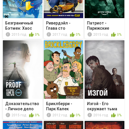
Безграничный
Ривердэйл -
Патриот -
Бэтмен: Хаос
Глава cто
Парижские
двадцать
пистолеты
2015 год
0%
2017 год
0%
2015 год
0%
вторая...
Доказательство
Бриклберри -
Изгой - Его
- Личное дело
Парк Калек
окружает тьма
2015 год
0%
2012 год
0%
2016 год
0%