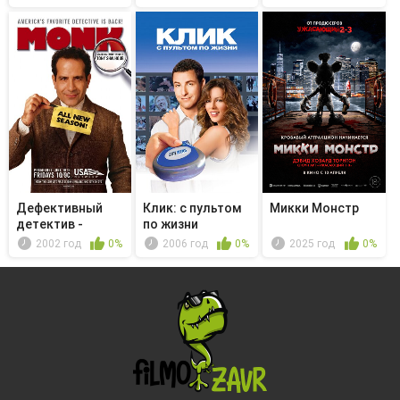
Дефективный
Клик: с пультом
Микки Монстр
детектив -
по жизни
Мистер Монк и ...
2002 год
0%
2006 год
0%
2025 год
0%