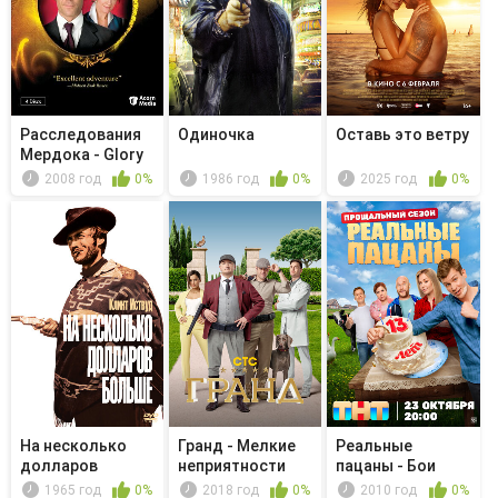
Расследования
Одиночка
Оставь это ветру
Мердока - Glory
Days
2008 год
0%
1986 год
0%
2025 год
0%
На несколько
Гранд - Мелкие
Реальные
долларов
неприятности
пацаны - Бои
больше
сильных
1965 год
0%
2018 год
0%
2010 год
0%