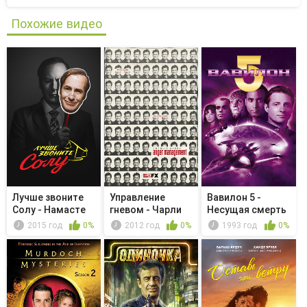
Похожие видео
Лучше звоните
Управление
Вавилон 5 -
Солу - Намасте
гневом - Чарли
Несущая смерть
встречается...
2015 год
0%
2012 год
0%
1993 год
0%