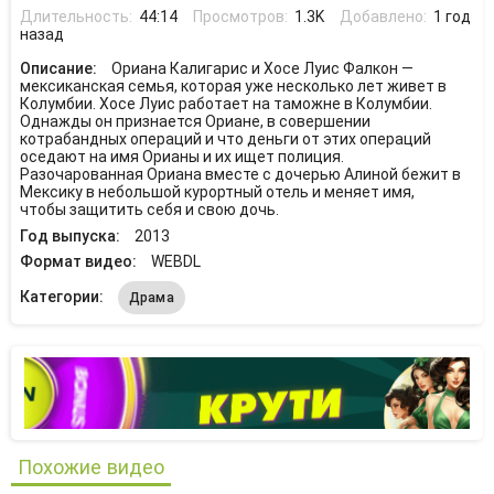
Длительность:
44:14
Просмотров:
1.3K
Добавлено:
1 год
назад
Описание:
Ориана Калигарис и Хосе Луис Фалкон —
мексиканская семья, которая уже несколько лет живет в
Колумбии. Хосе Луис работает на таможне в Колумбии.
Однажды он признается Ориане, в совершении
котрабандных операций и что деньги от этих операций
оседают на имя Орианы и их ищет полиция.
Разочарованная Ориана вместе с дочерью Алиной бежит в
Мексику в небольшой курортный отель и меняет имя,
чтобы защитить себя и свою дочь.
Год выпуска:
2013
Формат видео:
WEBDL
Категории:
Драма
Похожие видео