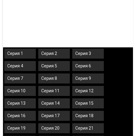
Серия 1
Серия 2
Серия 3
Серия 4
Серия 5
Серия 6
Серия 7
Серия 8
Серия 9
Серия 10
Серия 11
Серия 12
Серия 13
Серия 14
Серия 15
Серия 16
Серия 17
Серия 18
Серия 19
Серия 20
Серия 21