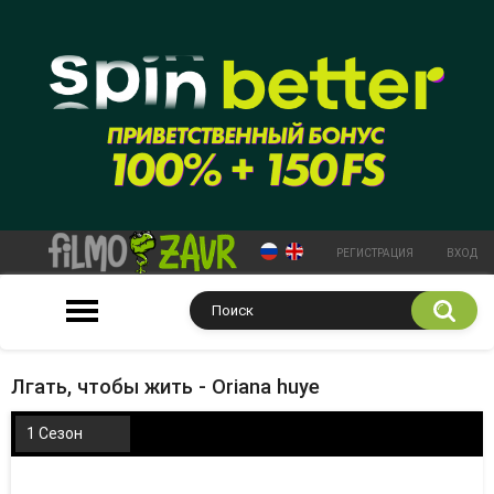
РЕГИСТРАЦИЯ
ВХОД
Лгать, чтобы жить - Oriana huye
1 Сезон