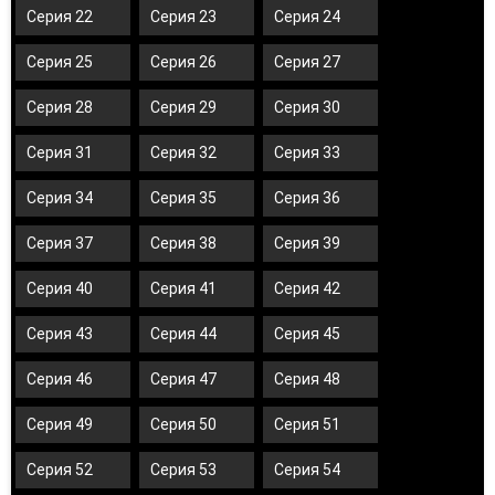
Серия 22
Серия 23
Серия 24
Серия 25
Серия 26
Серия 27
Серия 28
Серия 29
Серия 30
Серия 31
Серия 32
Серия 33
Серия 34
Серия 35
Серия 36
Серия 37
Серия 38
Серия 39
Серия 40
Серия 41
Серия 42
Серия 43
Серия 44
Серия 45
Серия 46
Серия 47
Серия 48
Серия 49
Серия 50
Серия 51
Серия 52
Серия 53
Серия 54