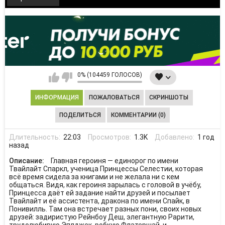
0% (104459 ГОЛОСОВ)
ИНФОРМАЦИЯ
ПОЖАЛОВАТЬСЯ
СКРИНШОТЫ
ПОДЕЛИТЬСЯ
КОММЕНТАРИИ (0)
Длительность:
22:03
Просмотров:
1.3K
Добавлено:
1 год
назад
Описание:
Главная героиня — единорог по имени
Твайлайт Спаркл, ученица Принцессы Селестии, которая
всё время сидела за книгами и не желала ни с кем
общаться. Видя, как героиня зарылась с головой в учёбу,
Принцесса даёт ей задание найти друзей и посылает
Твайлайт и её ассистента, дракона по имени Спайк, в
Понивилль. Там она встречает разных пони, своих новых
друзей: задиристую Рейнбоу Деш, элегантную Рарити,