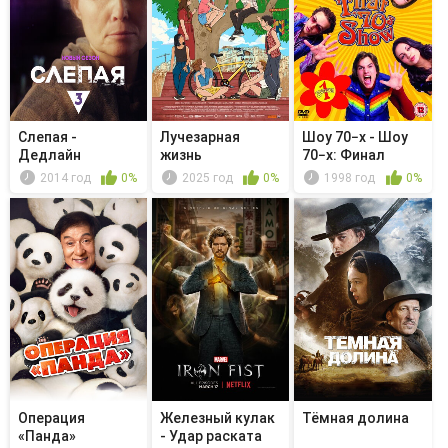
Слепая -
Лучезарная
Шоу 70−х - Шоу
Дедлайн
жизнь
70−х: Финал
2014 год
0%
2025 год
0%
1998 год
0%
Операция
Железный кулак
Тёмная долина
«Панда»
- Удар раската