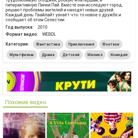
трудолюбивую Эплджек, робкую Флатершай, и
гиперактивную Пинки Пай. Вместе они исследуют город,
решают проблемы жителей и находят новых друзей.
Каждый день Твайлайт узнаёт что-то новое о дружбе и
сообщает об этом Селестии.
Год выпуска:
2010
Формат видео:
WEBDL
Категории:
Фантастика
Приключения
Фэнтези
Мультфильм
Драма
Детский
Мюзикл
Комедия
Похожие видео