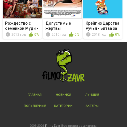
Рождество с
Допустимые
Крейг из Царства
семейкой Муди -
жертвы
Ручья - Битва за
Last Minu...
фла...
2012 год
0%
2010 год
0%
2018 год
0%
ГЛАВНАЯ
НОВИНКИ
ЛУЧШИЕ
ПОПУЛЯРНЫЕ
КАТЕГОРИИ
АКТЕРЫ
2005-2026
FilmoZavr
Все права защищены.