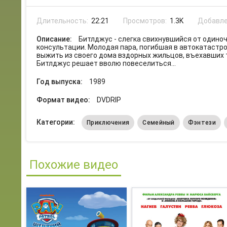
Длительность:
22:21
Просмотров:
1.3K
Добавле
Описание:
Битлджус - слегка свихнувшийся от одино
консультации. Молодая пара, погибшая в автокатастр
выжить из своего дома вздорных жильцов, въехавших т
Битлджус решает вволю повеселиться...
Год выпуска:
1989
Формат видео:
DVDRIP
Категории:
Приключения
Семейный
Фэнтези
Похожие видео