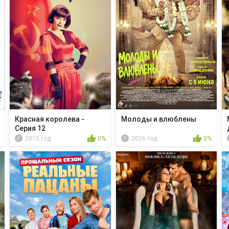
Красная королева -
Молоды и влюблены
Серия 12
2015 год
0%
2026 год
0%