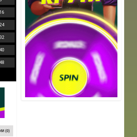
16
24
32
40
48
И (0)