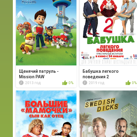
Щенячий патруль -
Бабушка легкого
Mission PAW
поведения 2
2013 год
0%
2019 год
0%