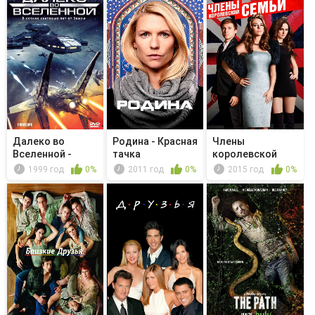
Далеко во
Родина - Красная
Члены
Вселенной -
тачка
королевской
Голубая
семьи - Black as
1999 год
0%
2011 год
0%
2015 год
0%
рапсодия
Hi...