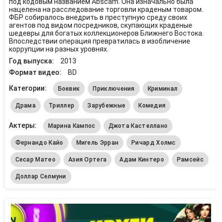
под кодовым названием Abscam. Она изначально была
нацелена на расследование торговли краденым товаром.
ФБР собиралось внедрить в преступную среду своих
агентов под видом посредников, скупающих краденые
шедевры для богатых коллекционеров Ближнего Востока.
Впоследствии операция превратилась в изобличение
коррупции на разных уровнях.
Год выпуска:
2013
Формат видео:
BD
Категории:
Боевик
Приключения
Криминал
Драма
Триллер
Зарубежные
Комедия
Актеры:
Марина Кампос
Джота Кастеллано
Фернандо Кайо
Мигель Эрран
Ричард Холмс
Сесар Матео
Азия Ортега
Адам Кинтеро
Рамсейс
Доллар Селмуни