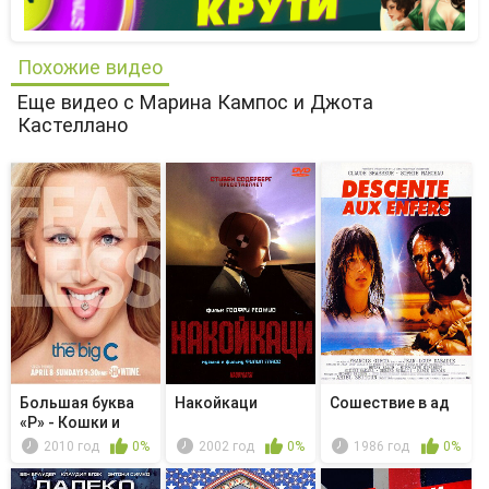
Похожие видео
Еще видео с Марина Кампос и Джота
Кастеллано
Большая буква
Накойкаци
Сошествие в ад
«Р» - Кошки и
собаки
2010 год
0%
2002 год
0%
1986 год
0%