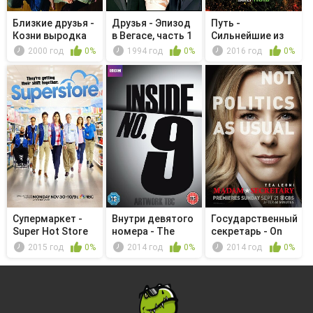
Близкие друзья -
Друзья - Эпизод
Путь -
Козни выродка
в Вегасе, часть 1
Сильнейшие из
душ
2000 год
0%
1994 год
0%
2016 год
0%
Супермаркет -
Внутри девятого
Государственный
Super Hot Store
номера - The
секретарь - On
Stakeout
the Clock
2015 год
0%
2014 год
0%
2014 год
0%