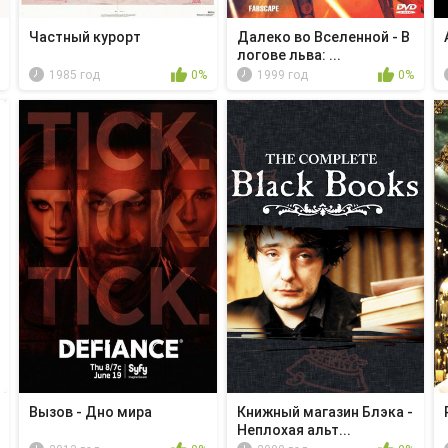
Частный курорт
Далеко во Вселенной - В
логове льва: ...
1985 год
0%
1999 год
0%
Вызов - Дно мира
Книжный магазин Блэка -
Неплохая альт...