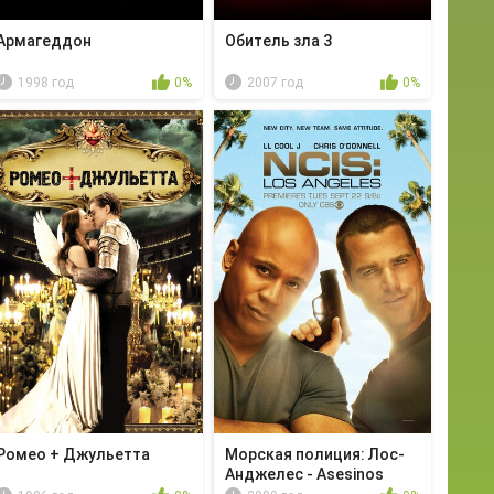
Армагеддон
Обитель зла 3
1998 год
0%
2007 год
0%
Ромео + Джульетта
Морская полиция: Лос-
Анджелес - Asesinos