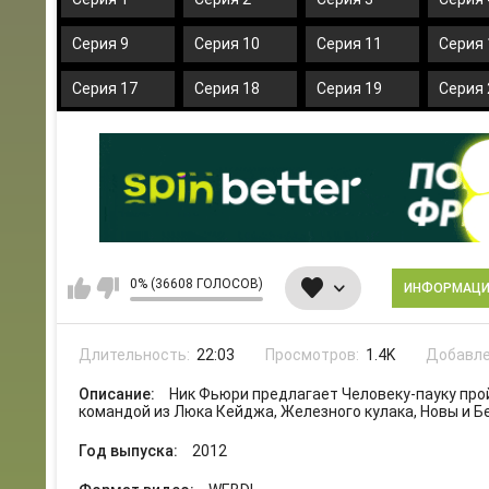
Серия 9
Серия 10
Серия 11
Серия 
Серия 17
Серия 18
Серия 19
Серия 
0% (36608 ГОЛОСОВ)
ИНФОРМАЦ
Длительность:
22:03
Просмотров:
1.4K
Добавле
Описание:
Ник Фьюри предлагает Человеку-пауку про
командой из Люка Кейджа, Железного кулака, Новы и Б
Год выпуска:
2012