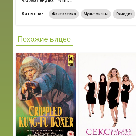
Формат видео:
WEBDL
Категории:
Фантастика
Мультфильм
Комедия
Похожие видео