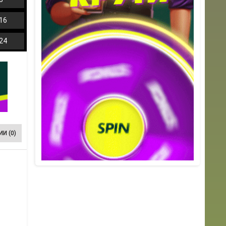
16
24
И (0)