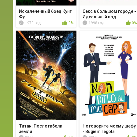
Искалеченный боец Кунг
Секс в большом городе -
Фу
Идеальный под...
1979 год
0%
1998 год
0%
Титан: После гибели
Не говорите моему шефу
земли
- Bugie in regola