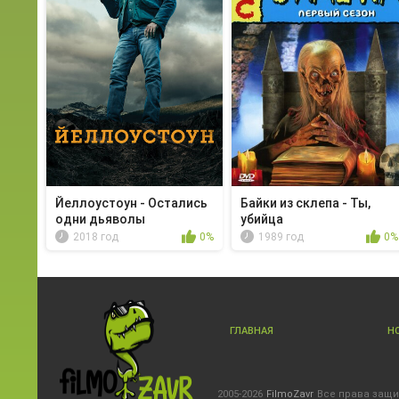
Йеллоустоун - Остались
Байки из склепа - Ты,
одни дьяволы
убийца
2018 год
0%
1989 год
0%
ГЛАВНАЯ
Н
2005-2026
FilmoZavr
Все права защ