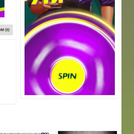
И (0)