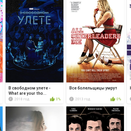
В свободном улете -
Все болельщицы умрут
What are your tho...
2018 год
0%
2013 год
0%