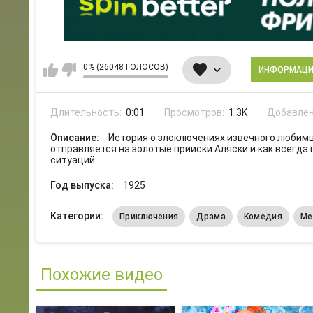
0% (26048 ГОЛОСОВ)
ИНФОРМАЦ
Длительность:
0:01
Просмотров:
1.3K
Добавлен
Описание:
История о злоключениях извечного любимца
отправляется на золотые прииски Аляски и как всегд
ситуаций.
Год выпуска:
1925
Категории:
Приключения
Драма
Комедия
Ме
Похожие видео