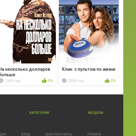
На несколько долларов
Клик: с пультом по жизни
больше
1965 год
0%
2006 год
0%
КАТЕГОРИИ
МОДЕЛИ
АЦИЯ
ВХОД
ОБРАТНАЯ СВЯЗЬ
ПРАВИЛА