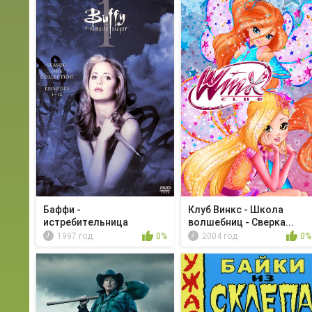
Баффи -
Клуб Винкс - Школа
истребительница
волшебниц - Сверка...
вампиров - Пр...
1997 год
0%
2004 год
0%