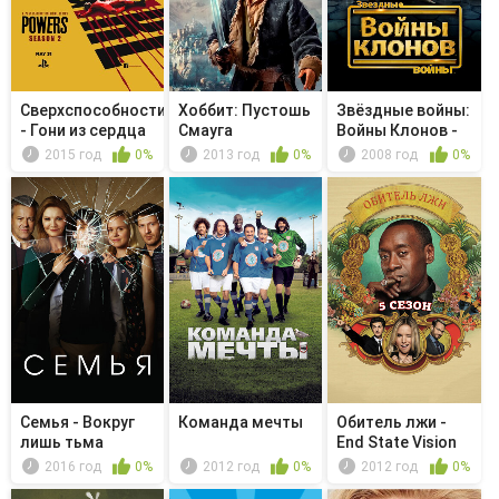
Сверхспособности
Хоббит: Пустошь
Звёздные войны:
- Гони из сердца
Смауга
Войны Клонов -
вон...
Возвыш...
2015 год
0%
2013 год
0%
2008 год
0%
Семья - Вокруг
Команда мечты
Обитель лжи -
лишь тьма
End State Vision
2016 год
0%
2012 год
0%
2012 год
0%