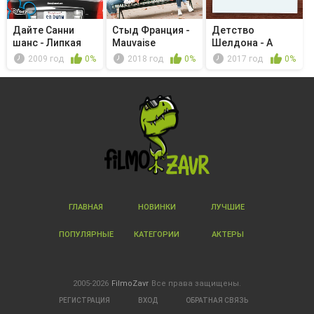
Дайте Санни
Стыд Франция -
Детство
шанс - Липкая
Mauvaise
Шелдона - A
возможность
stratégie
Docent, A Little ...
2009 год
0%
2018 год
0%
2017 год
0%
ГЛАВНАЯ
НОВИНКИ
ЛУЧШИЕ
ПОПУЛЯРНЫЕ
КАТЕГОРИИ
АКТЕРЫ
2005-2026
FilmoZavr
Все права защищены.
РЕГИСТРАЦИЯ
ВХОД
ОБРАТНАЯ СВЯЗЬ