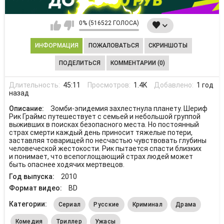
0% (516522 ГОЛОСА)
ИНФОРМАЦИЯ
ПОЖАЛОВАТЬСЯ
СКРИНШОТЫ
ПОДЕЛИТЬСЯ
КОММЕНТАРИИ (0)
Длительность:
45:11
Просмотров:
1.4K
Добавлено:
1 год
назад
Описание:
Зомби-эпидемия захлестнула планету. Шериф
Рик Граймс путешествует с семьей и небольшой группой
выживших в поисках безопасного места. Но постоянный
страх смерти каждый день приносит тяжелые потери,
заставляя товарищей по несчастью чувствовать глубины
человеческой жестокости. Рик пытается спасти близких
и понимает, что всепоглощающий страх людей может
быть опаснее ходячих мертвецов.
Год выпуска:
2010
Формат видео:
BD
Категории:
Сериал
Русские
Криминал
Драма
Комедия
Триллер
Ужасы