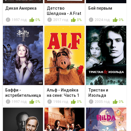
Дикая Америка
Детство
Бей первым
Шелдона - A Frat
Party, a Sle...
1997 год
0%
2017 год
0%
2024 год
0%
Баффи -
Альф - Индейка
Тристан и
истребительница
на сене: Часть 1
Изольда
вампиров - Пр...
1997 год
0%
1986 год
0%
2005 год
0%