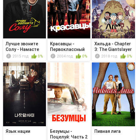
Лучше звоните
Красавцы -
Хильда - Chapter
Солу - Намасте
Первоклассный
3: The Giantslayer
подонок
2015 год
0%
2004 год
0%
2018 год
0%
Язык нации
Безумцы -
Пивная лига
Поцелуй: Часть 2