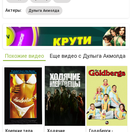
Актеры:
Дулыга Акмолда
Похожие видео
Еще видео с Дулыга Акмолда
Крепкие тела
Ходячие
Голдберги -