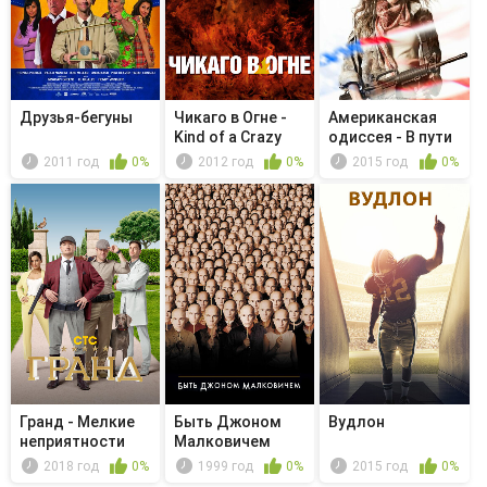
Друзья-бегуны
Чикаго в Огне -
Американская
Kind of a Crazy
одиссея - В пути
Idea
2011 год
0%
2012 год
0%
2015 год
0%
Гранд - Мелкие
Быть Джоном
Вудлон
неприятности
Малковичем
2018 год
0%
1999 год
0%
2015 год
0%