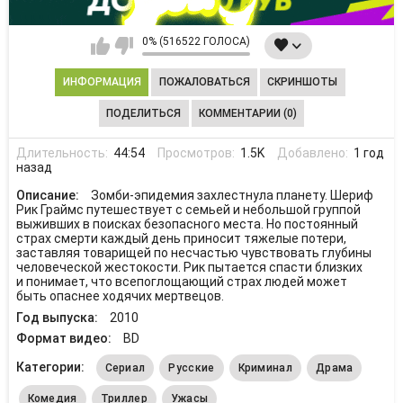
0% (516522 ГОЛОСА)
ИНФОРМАЦИЯ
ПОЖАЛОВАТЬСЯ
СКРИНШОТЫ
ПОДЕЛИТЬСЯ
КОММЕНТАРИИ (0)
Длительность:
44:54
Просмотров:
1.5K
Добавлено:
1 год
назад
Описание:
Зомби-эпидемия захлестнула планету. Шериф
Рик Граймс путешествует с семьей и небольшой группой
выживших в поисках безопасного места. Но постоянный
страх смерти каждый день приносит тяжелые потери,
заставляя товарищей по несчастью чувствовать глубины
человеческой жестокости. Рик пытается спасти близких
и понимает, что всепоглощающий страх людей может
быть опаснее ходячих мертвецов.
Год выпуска:
2010
Формат видео:
BD
Категории:
Сериал
Русские
Криминал
Драма
Комедия
Триллер
Ужасы