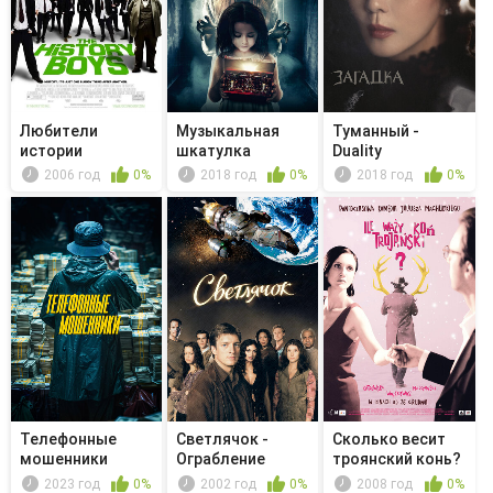
Любители
Музыкальная
Туманный -
истории
шкатулка
Duality
2006 год
0%
2018 год
0%
2018 год
0%
Телефонные
Светлячок -
Сколько весит
мошенники
Ограбление
троянский конь?
поезда
2023 год
0%
2002 год
0%
2008 год
0%