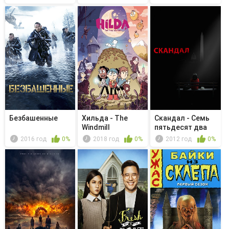
Безбашенные
Хильда - The
Скандал - Семь
Windmill
пятьдесят два
2016 год
0%
2018 год
0%
2012 год
0%