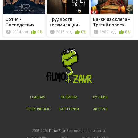
Сотня -
Трудности
Байки из склепа -
Последствия
ассимиляции -
Третий порося
Chestnut Gardens
2014 год
0%
2015 год
0%
1989 год
0%
ГЛАВНАЯ
НОВИНКИ
ЛУЧШИЕ
ПОПУЛЯРНЫЕ
КАТЕГОРИИ
АКТЕРЫ
2005-2026
FilmoZavr
Все права защищены.