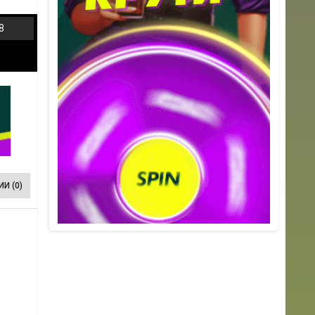
8
И (0)