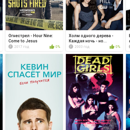
Огнестрел - Hour Nine:
Холм одного дерева -
Come to Jesus
Каждая ночь - но...
2017 год
0%
2003 год
0%