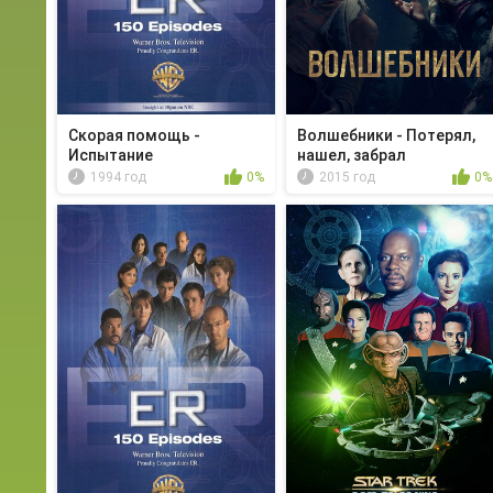
Скорая помощь -
Волшебники - Потерял,
Испытание
нашел, забрал
1994 год
0%
2015 год
0%