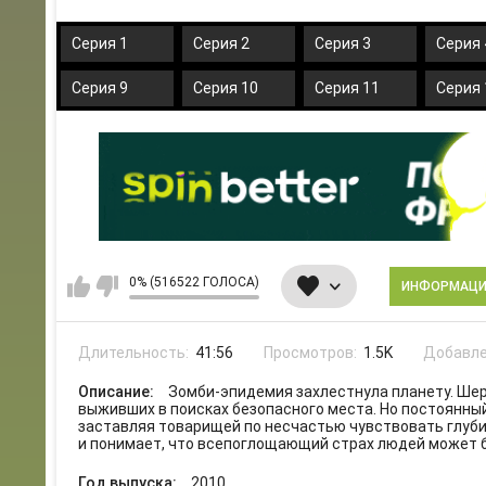
Серия 1
Серия 2
Серия 3
Серия 
Серия 9
Серия 10
Серия 11
Серия 
0% (516522 ГОЛОСА)
ИНФОРМАЦ
Длительность:
41:56
Просмотров:
1.5K
Добавле
Описание:
Зомби-эпидемия захлестнула планету. Шер
выживших в поисках безопасного места. Но постоянны
заставляя товарищей по несчастью чувствовать глуби
и понимает, что всепоглощающий страх людей может 
Год выпуска:
2010