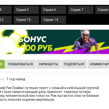
4
Серия 5
Серия 6
Серия 7
Серия 
12
Серия 13
Серия 14
ИЯ
ПОЖАЛОВАТЬСЯ
СКРИНШОТЫ
ПОДЕЛИТЬСЯ
КОММЕНТАРИ
но:
1 год назад
иф Рик Граймс путешествует с семьей и небольшой группой
й страх смерти каждый день приносит тяжелые потери,
ны человеческой жестокости. Рик пытается спасти близких
быть опаснее ходячих мертвецов.