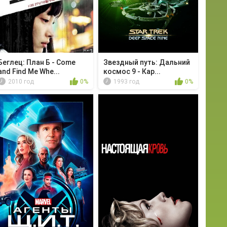
Беглец: План Б - Come
Звездный путь: Дальний
and Find Me Whe...
космос 9 - Кар...
2010 год
0%
1993 год
0%