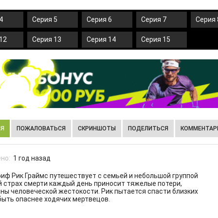
4
Серия 5
Серия 6
Серия 7
Серия 
12
Серия 13
Серия 14
Серия 15
ИЯ
ПОЖАЛОВАТЬСЯ
СКРИНШОТЫ
ПОДЕЛИТЬСЯ
КОММЕНТАРИ
но:
1 год назад
иф Рик Граймс путешествует с семьей и небольшой группой
й страх смерти каждый день приносит тяжелые потери,
ны человеческой жестокости. Рик пытается спасти близких
быть опаснее ходячих мертвецов.