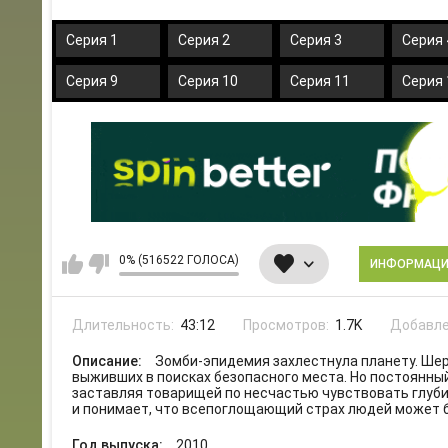
Серия 1
Серия 2
Серия 3
Серия 
Серия 9
Серия 10
Серия 11
Серия 
0% (516522 ГОЛОСА)
ИНФОРМАЦ
Длительность:
43:12
Просмотров:
1.7K
Добавле
Описание:
Зомби-эпидемия захлестнула планету. Шер
выживших в поисках безопасного места. Но постоянны
заставляя товарищей по несчастью чувствовать глуби
и понимает, что всепоглощающий страх людей может 
Год выпуска:
2010