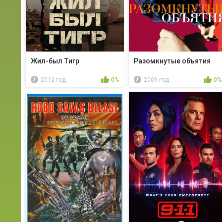
Жил-был Тигр
Разомкнутые объятия
2012 год
0%
2009 год
0%