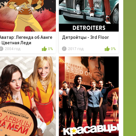
Аватар: Легенда об Аанге
Детройтцы - 3rd Floor
- Цветная Леди
2004 год
0%
2017 год
0%