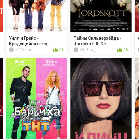
Уилл и Грейс -
Тайны Сильверхёйда -
Крадущийся отец,
Jordskott II: De...
скрыт...
1998 год
0%
2015 год
0%