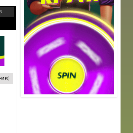
8
И (0)