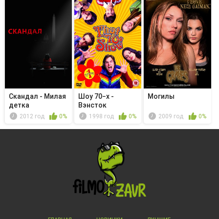
Скандал - Милая
Шоу 70−х -
Могилы
детка
Вэнсток
2012 год
0%
1998 год
0%
2009 год
0%