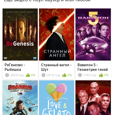
РеГенезис -
Странный ангел -
Вавилон 5 -
Рыбешка
Шут
Геометрия теней
2004 год
0%
2018 год
0%
1993 год
0%