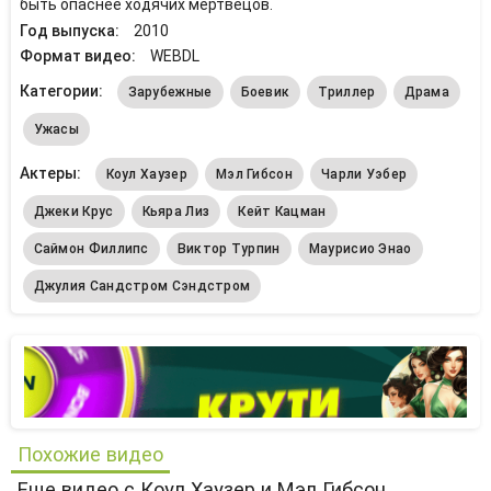
быть опаснее ходячих мертвецов.
Год выпуска:
2010
Формат видео:
WEBDL
Категории:
Зарубежные
Боевик
Триллер
Драма
Ужасы
Актеры:
Коул Хаузер
Мэл Гибсон
Чарли Уэбер
Джеки Крус
Кьяра Лиз
Кейт Кацман
Саймон Филлипс
Виктор Турпин
Маурисио Энао
Джулия Сандстром Сэндстром
Похожие видео
Еще видео с Коул Хаузер и Мэл Гибсон