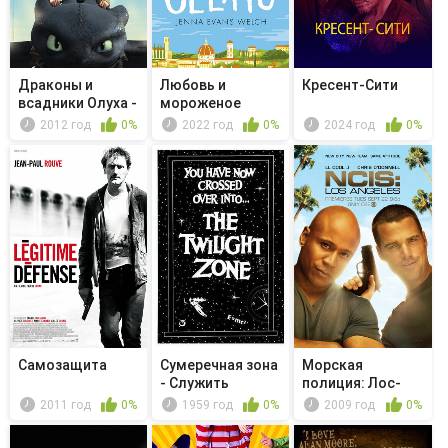
Драконы и
Любовь и
Кресент-Сити
всадники Олуха -
мороженое
Викинг в п...
2012 год
0%
2022 год
0%
2024 год
0%
Самозащита
Сумеречная зона
Морская
- Служить
полиция: Лос-
человеку
Анджелес -
2011 год
0%
1959 год
0%
2009 год
0%
Оловя...