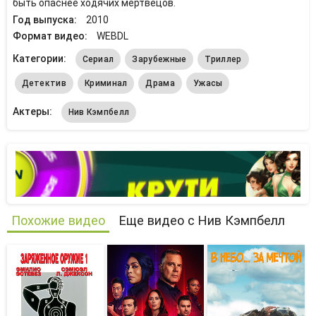
быть опаснее ходячих мертвецов.
Год выпуска:
2010
Формат видео:
WEBDL
Категории:
Сериал
Зарубежные
Триллер
Детектив
Криминал
Драма
Ужасы
Актеры:
Нив Кэмпбелл
Похожие видео
Еще видео с Нив Кэмпбелл