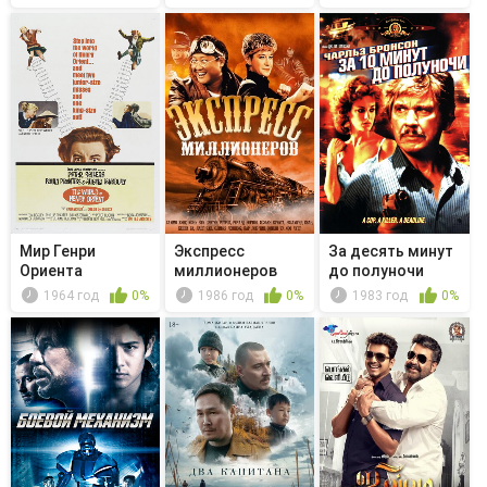
Мир Генри
Экспресс
За десять минут
Ориента
миллионеров
до полуночи
1964 год
0%
1986 год
0%
1983 год
0%