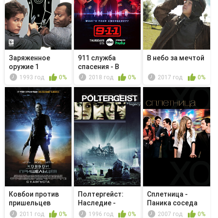
Заряженное
911 служба
В небо за мечтой
оружие 1
спасения - В
другой жизни
1993 год
0%
2018 год
0%
2017 год
0%
Ковбои против
Полтергейст:
Сплетница -
пришельцев
Наследие -
Паника соседа
Картина
2011 год
0%
1996 год
0%
2007 год
0%