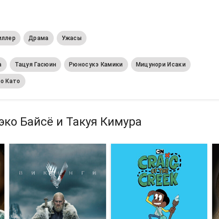
иллер
Драма
Ужасы
а
Тацуя Гасюин
Рюносукэ Камики
Мицунори Исаки
о Като
эко Байсё и Такуя Кимура