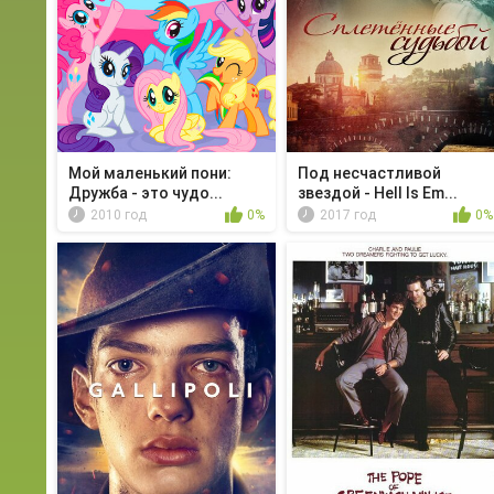
Мой маленький пони:
Под несчастливой
Дружба - это чудо...
звездой - Hell Is Em...
2010 год
0%
2017 год
0%