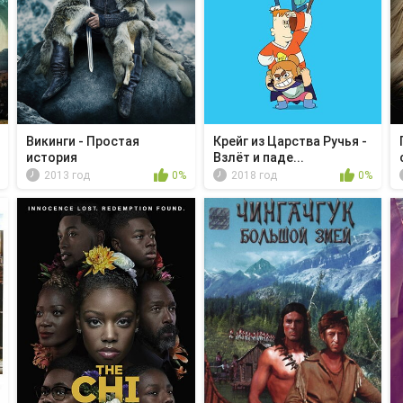
Викинги - Простая
Крейг из Царства Ручья -
история
Взлёт и паде...
2013 год
0%
2018 год
0%