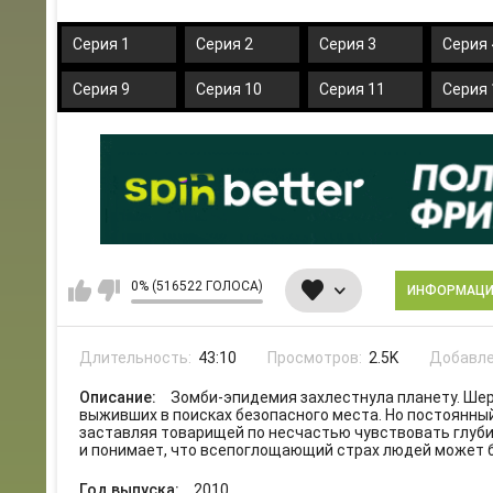
Серия 1
Серия 2
Серия 3
Серия 
Серия 9
Серия 10
Серия 11
Серия 
0% (516522 ГОЛОСА)
ИНФОРМАЦ
Длительность:
43:10
Просмотров:
2.5K
Добавле
Описание:
Зомби-эпидемия захлестнула планету. Шер
выживших в поисках безопасного места. Но постоянны
заставляя товарищей по несчастью чувствовать глуби
и понимает, что всепоглощающий страх людей может 
Год выпуска:
2010