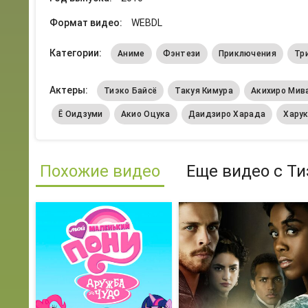
Формат видео:
WEBDL
Категории:
Аниме
Фэнтези
Приключения
Тр
Актеры:
Тиэко Байсё
Такуя Кимура
Акихиро Мив
Ё Оидзуми
Акио Оцука
Даидзиро Харада
Харук
Похожие видео
Еще видео с Ти