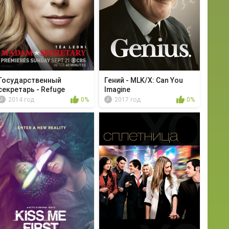
Государственный
Гений - MLK/X: Can You
секретарь - Refuge
Imagine
2014 год
0%
2017 год
0%