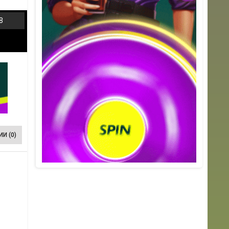
8
И (0)