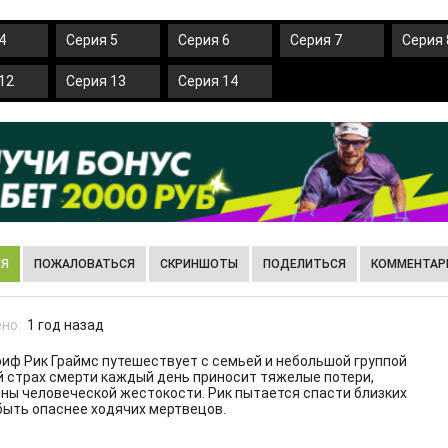
4
Серия 5
Серия 6
Серия 7
Серия 
12
Серия 13
Серия 14
ИЯ
ПОЖАЛОВАТЬСЯ
СКРИНШОТЫ
ПОДЕЛИТЬСЯ
КОММЕНТАРИ
но:
1 год назад
иф Рик Граймс путешествует с семьей и небольшой группой
й страх смерти каждый день приносит тяжелые потери,
ны человеческой жестокости. Рик пытается спасти близких
быть опаснее ходячих мертвецов.