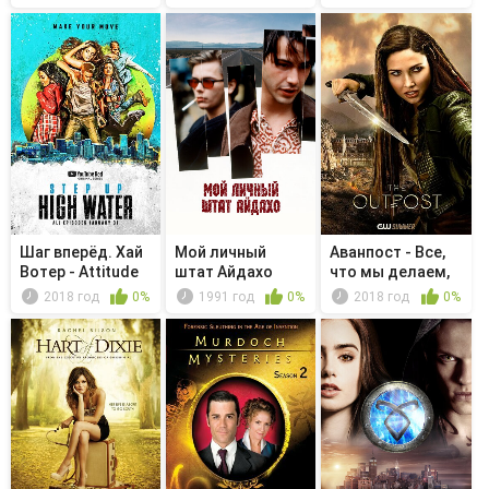
Шаг вперёд. Хай
Мой личный
Аванпост - Все,
Вотер - Attitude
штат Айдахо
что мы делаем,
это го...
2018 год
0%
1991 год
0%
2018 год
0%