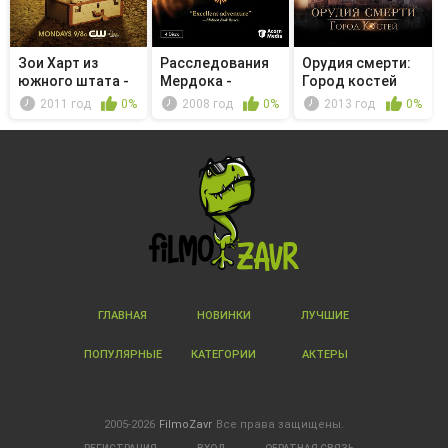
Зои Харт из
Расследования
Орудия смерти:
южного штата -
Мердока -
Город костей
The Curlin...
Давайте
2011 год
0%
2008 год
0%
2013 год
0%
спросим
ГЛАВНАЯ
НОВИНКИ
ЛУЧШИЕ
ПОПУЛЯРНЫЕ
КАТЕГОРИИ
АКТЕРЫ
2005-2026
FilmoZavr
Все права защищены.