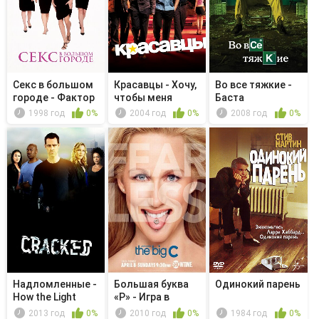
Секс в большом
Красавцы - Хочу,
Во все тяжкие -
городе - Фактор
чтобы меня
Баста
"Ф...
угомонили
1998 год
0%
2004 год
0%
2008 год
0%
Надломленные -
Большая буква
Одинокий парень
How the Light
«Р» - Игра в
Gets In
машинки
2013 год
0%
2010 год
0%
1984 год
0%