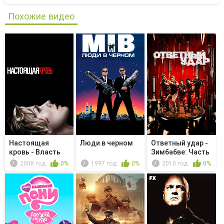
Похожие видео
Настоящая
Люди в черном
Ответный удар -
кровь - Власть
Зимбабве: Часть
всегда побеж...
1/Зим...
2008 год
0%
1997 год
0%
2010 год
0%