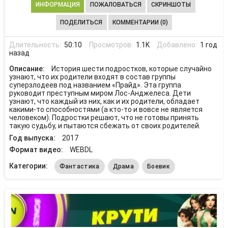
ИНФОРМАЦИЯ
ПОЖАЛОВАТЬСЯ
СКРИНШОТЫ
ПОДЕЛИТЬСЯ
КОММЕНТАРИИ (0)
Длительность:
50:10
Просмотров:
1.1K
Добавлено:
1 год
назад
Описание:
История шести подростков, которые случайно
узнают, что их родители входят в состав группы
суперзлодеев под названием «Прайд». Эта группа
руководит преступным миром Лос-Анджелеса. Дети
узнают, что каждый из них, как и их родители, обладает
какими-то способностями (а кто-то и вовсе не является
человеком). Подростки решают, что не готовы принять
такую судьбу, и пытаются сбежать от своих родителей.
Год выпуска:
2017
Формат видео:
WEBDL
Категории:
Фантастика
Драма
Боевик