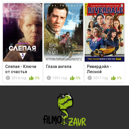
Слепая - Ключи
Глаза ангела
Ривердэйл -
от счастья
Лесной
наблюдатель
2014 год
0%
1991 год
0%
2017 год
0%