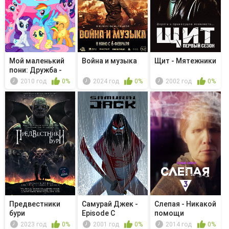
Мой маленький
Война и музыка
Щит - Мятежники
пони: Дружба -
это чудо...
2010 год
0%
2024 год
0%
2002 год
0%
Предвестники
Самурай Джек -
Слепая - Никакой
бури
Episode C
помощи
2023 год
0%
2001 год
0%
2014 год
0%