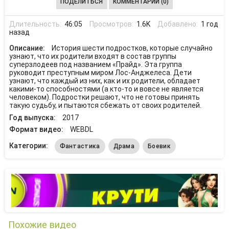
ПОДЕЛИТЬСЯ
КОММЕНТАРИИ (0)
Длительность:
46:05
Просмотров:
1.6K
Добавлено:
1 год
назад
Описание:
История шести подростков, которые случайно
узнают, что их родители входят в состав группы
суперзлодеев под названием «Прайд». Эта группа
руководит преступным миром Лос-Анджелеса. Дети
узнают, что каждый из них, как и их родители, обладает
какими-то способностями (а кто-то и вовсе не является
человеком). Подростки решают, что не готовы принять
такую судьбу, и пытаются сбежать от своих родителей.
Год выпуска:
2017
Формат видео:
WEBDL
Категории:
Фантастика
Драма
Боевик
Похожие видео