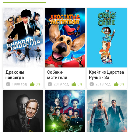
Драконы
Собаки-
Крейг из Царства
навсегда
мстители
Ручья - За
эстакадой
1988 год
0%
2019 год
0%
2018 год
0%