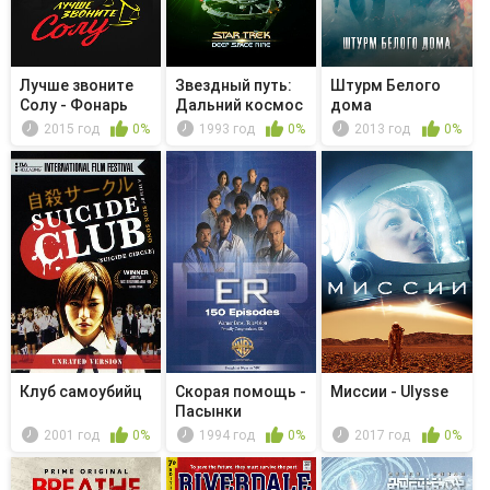
Лучше звоните
Звездный путь:
Штурм Белого
Солу - Фонарь
Дальний космос
дома
9 - Не ...
2015 год
0%
1993 год
0%
2013 год
0%
Клуб самоубийц
Скорая помощь -
Миссии - Ulysse
Пасынки
фортуны
2001 год
0%
1994 год
0%
2017 год
0%