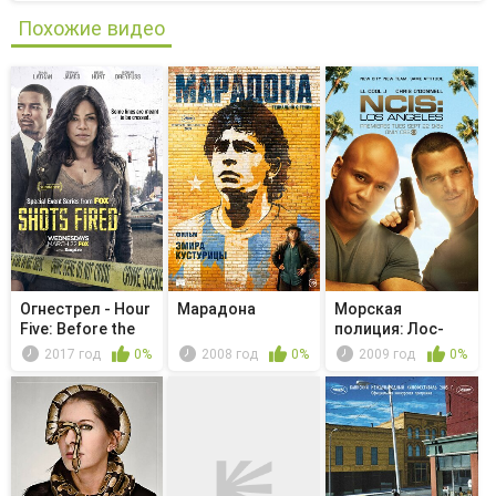
Похожие видео
Огнестрел - Hour
Марадона
Морская
Five: Before the
полиция: Лос-
Storm
Анджелес - A
2017 год
0%
2008 год
0%
2009 год
0%
Far...