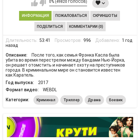
0% (49820 ГОЛОСОВ)
ИНФОРМАЦИЯ
ПОЖАЛОВАТЬСЯ
СКРИНШОТЫ
ПОДЕЛИТЬСЯ
КОММЕНТАРИИ (0)
Длительность:
53:41
Просмотров:
996
Добавлено:
1 год
назад
Описание:
После того, как семья Фрэнка Касла была
убита во время перестрелки между бандами Нью-Йорка,
он решает отомстить и начинает охоту на преступников
города. В криминальном мире он становится известен
как Каратель.
Год выпуска:
2017
Формат видео:
WEBDL
Категории:
Криминал
Триллер
Драма
Боевик