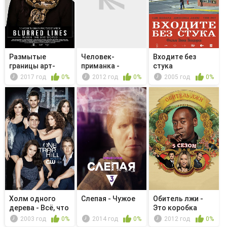
Размытые
Человек-
Входите без
границы арт-
приманка -
стука
мира
Главное правило:
2017 год
0%
2012 год
0%
2005 год
0%
Ч...
Холм одного
Слепая - Чужое
Обитель лжи -
дерева - Всё, что
Это коробка
я натворил
внутри коро...
2003 год
0%
2014 год
0%
2012 год
0%