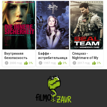
Внутренняя
Баффи -
Спецназ -
безопасность
истребительница
Nightmare of My
вампиров - Ни...
Choice
2000 год
0%
1997 год
0%
2017 год
0%