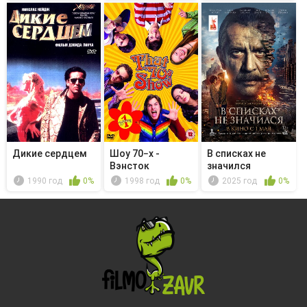
Дикие сердцем
Шоу 70−х -
В списках не
Вэнсток
значился
1990 год
0%
1998 год
0%
2025 год
0%