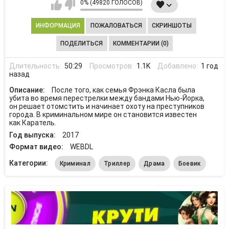
0% (49820 ГОЛОСОВ)
ИНФОРМАЦИЯ
ПОЖАЛОВАТЬСЯ
СКРИНШОТЫ
ПОДЕЛИТЬСЯ
КОММЕНТАРИИ (0)
Длительность:
50:29
Просмотров:
1.1K
Добавлено:
1 год
назад
Описание:
После того, как семья Фрэнка Касла была
убита во время перестрелки между бандами Нью-Йорка,
он решает отомстить и начинает охоту на преступников
города. В криминальном мире он становится известен
как Каратель.
Год выпуска:
2017
Формат видео:
WEBDL
Категории:
Криминал
Триллер
Драма
Боевик