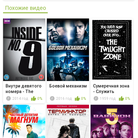
Похожие видео
Внутри девятого
Боевой механизм
Сумеречная зона
номера - The
- Служить
Curse of...
человеку
2014 год
0%
2016 год
0%
1959 год
0%