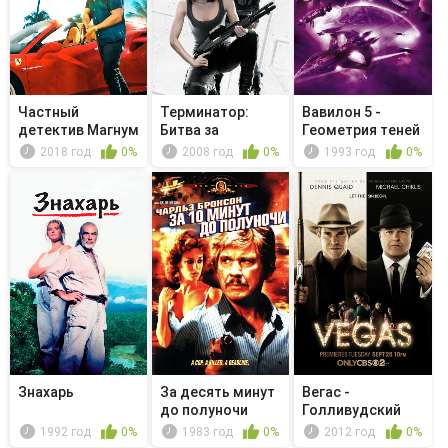
Частный
Терминатор:
Вавилон 5 -
детектив Магнум
Битва за
Геометрия теней
- The Night H...
будущее - Песни
2018 год
0%
2008 год
0%
1993 год
0%
...
Знахарь
За десять минут
Вегас -
до полуночи
Голливудский
финал
1992 год
0%
1983 год
0%
2012 год
0%