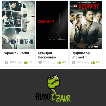
Франкенштейн
Скандал -
Ординатор -
Несколько
Snowed In
хороших женщин
2015 год
0%
2012 год
0%
2018 год
0%