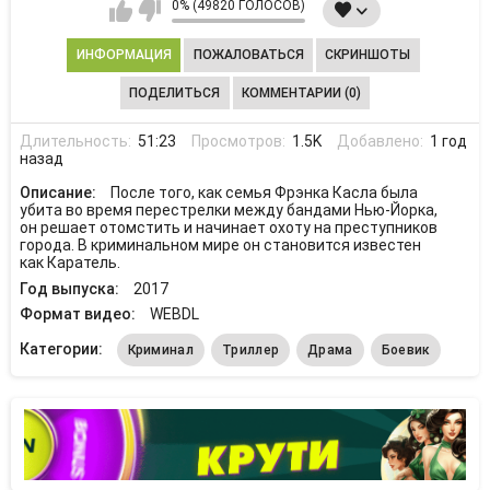
0% (49820 ГОЛОСОВ)
ИНФОРМАЦИЯ
ПОЖАЛОВАТЬСЯ
СКРИНШОТЫ
ПОДЕЛИТЬСЯ
КОММЕНТАРИИ (0)
Длительность:
51:23
Просмотров:
1.5K
Добавлено:
1 год
назад
Описание:
После того, как семья Фрэнка Касла была
убита во время перестрелки между бандами Нью-Йорка,
он решает отомстить и начинает охоту на преступников
города. В криминальном мире он становится известен
как Каратель.
Год выпуска:
2017
Формат видео:
WEBDL
Категории:
Криминал
Триллер
Драма
Боевик