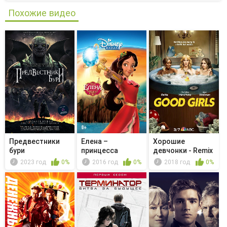
Похожие видео
Предвестники
Елена –
Хорошие
бури
принцесса
девчонки - Remix
Авалора - Кто
2023 год
0%
2016 год
0%
2018 год
0%
смеёт...