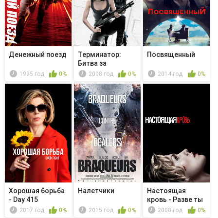
Денежный поезд
Терминатор:
Посвященный
Битва за
будущее -
1995 год
0%
2008 год
0%
2014 год
0%
Эллисо...
Хорошая борьба
Налетчики
Настоящая
- Day 415
кровь - Разве ты
не чувству...
2017 год
0%
2015 год
0%
2008 год
0%