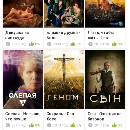
Девушка из
Близкие друзья -
Лгать, чтобы
ниоткуда
Боль
жить - Las
intenciones d...
2012 год
0%
2000 год
0%
2013 год
0%
Слепая - Не знаю,
Спираль - Сан
Сын - Охотник на
что лучше
Хосе
бизонов
2014 год
0%
2014 год
0%
2017 год
0%