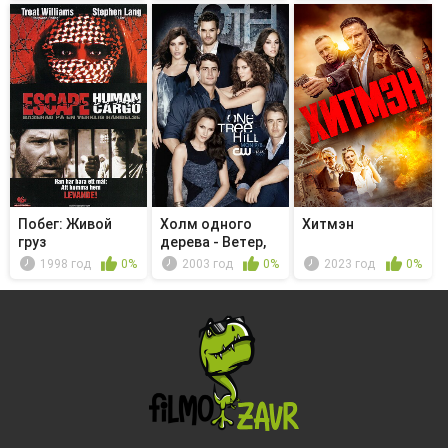
Побег: Живой
Холм одного
Хитмэн
груз
дерева - Ветер,
унёсший м...
1998 год
0%
2003 год
0%
2023 год
0%