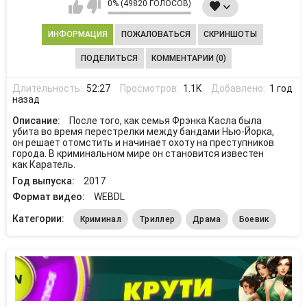
0% (49820 ГОЛОСОВ)
ИНФОРМАЦИЯ
ПОЖАЛОВАТЬСЯ
СКРИНШОТЫ
ПОДЕЛИТЬСЯ
КОММЕНТАРИИ (0)
Длительность:
52:27
Просмотров:
1.1K
Добавлено:
1 год
назад
Описание:
После того, как семья Фрэнка Касла была
убита во время перестрелки между бандами Нью-Йорка,
он решает отомстить и начинает охоту на преступников
города. В криминальном мире он становится известен
как Каратель.
Год выпуска:
2017
Формат видео:
WEBDL
Категории:
Криминал
Триллер
Драма
Боевик