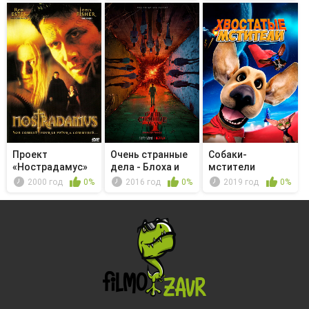
Проект
Очень странные
Собаки-
«Нострадамус»
дела - Блоха и
мстители
акробат
2000 год
0%
2016 год
0%
2019 год
0%