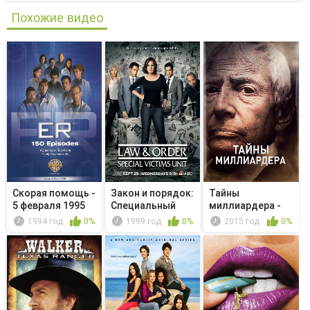
Похожие видео
Скорая помощь -
Закон и порядок:
Тайны
5 февраля 1995
Специальный
миллиардера -
года
корпус -...
Богатый
1994 год
0%
1999 год
0%
2015 год
0%
бедняжка