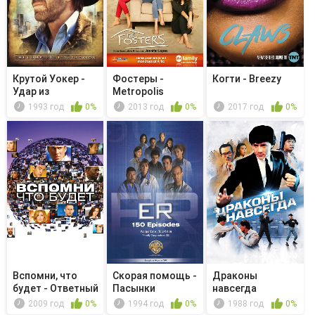
Крутой Уокер -
Фостеры -
Когти - Breezy
Удар из
Metropolis
положения вне ...
1993 год
0%
2013 год
0%
2017 год
0%
Вспомни, что
Скорая помощь -
Драконы
будет - Ответный
Пасынки
навсегда
удар
фортуны
2009 год
0%
1994 год
0%
1988 год
0%