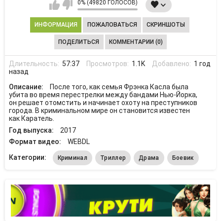
0% (49820 ГОЛОСОВ)
ИНФОРМАЦИЯ
ПОЖАЛОВАТЬСЯ
СКРИНШОТЫ
ПОДЕЛИТЬСЯ
КОММЕНТАРИИ (0)
Длительность:
57:37
Просмотров:
1.1K
Добавлено:
1 год
назад
Описание:
После того, как семья Фрэнка Касла была
убита во время перестрелки между бандами Нью-Йорка,
он решает отомстить и начинает охоту на преступников
города. В криминальном мире он становится известен
как Каратель.
Год выпуска:
2017
Формат видео:
WEBDL
Категории:
Криминал
Триллер
Драма
Боевик